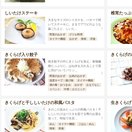
しいたけステーキ
椎茸たっぷ
大きなサイズのシイタケを、バターで焼
いてステーキに。まるでアワビのような
歯ごたえと、しいた...
野菜のおかず
グリル料理
タイマー機能
おかず
簡単
洋食
きくらげ入り餃子
きくらげの
焼き餃子の中にきくらげを加え、食物繊
維たっぷりに。はね水を入れることで底
に羽がついてパリッ...
野菜のおかず
お肉のおかず
温度キープ・揚げ物
タイマー機能
酒の肴・おつまみ
おかず
おもてなし
イベント
中華・エスニック
きくらげと干ししいたけの和風パスタ
生きくらげ
きのこの旨みたっぷりの和風パスタ！干
ししいたけはパスタを茹でる際のお湯を
使って、時短で水戻...
めん
タイマー機能
ごはん・めん
簡単
和食