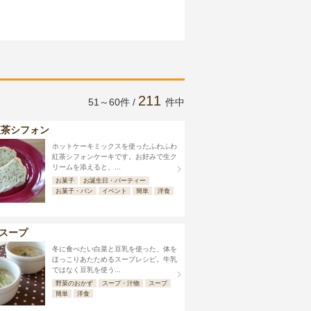
211
51～60件 /
件中
紅茶シフォン
ホットケーキミックスを使ったふわふわ
紅茶シフォンケーキです。お好みで生ク
リームを添えると、...
お菓子
お誕生日・パーティー
お菓子・パン
イベント
簡単
洋食
スープ
冬に食べたい白菜と豆乳を使った、体を
ほっこりあたためるスープレシピ。牛乳
ではなく豆乳を使う...
野菜のおかず
スープ・汁物
スープ
簡単
洋食