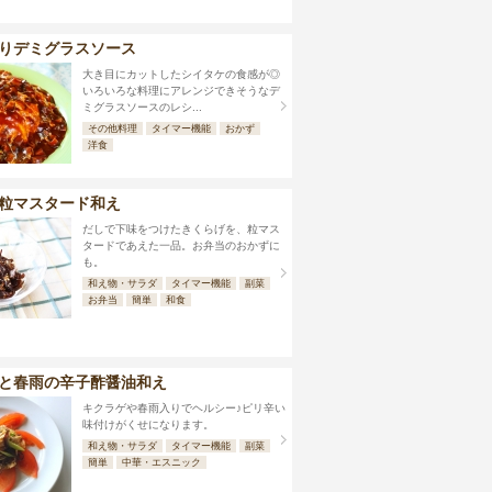
りデミグラスソース
大き目にカットしたシイタケの食感が◎
いろいろな料理にアレンジできそうなデ
ミグラスソースのレシ...
その他料理
タイマー機能
おかず
洋食
粒マスタード和え
だしで下味をつけたきくらげを、粒マス
タードであえた一品。お弁当のおかずに
も。
和え物・サラダ
タイマー機能
副菜
お弁当
簡単
和食
と春雨の辛子酢醤油和え
キクラゲや春雨入りでヘルシー♪ピリ辛い
味付けがくせになります。
和え物・サラダ
タイマー機能
副菜
簡単
中華・エスニック