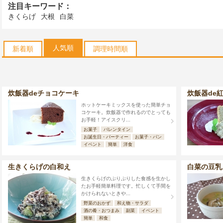
注目キーワード：
きくらげ
大根
白菜
人気順
新着順
調理時間順
炊飯器deチョコケーキ
炊飯器de
ホットケーキミックスを使った簡単チョ
コケーキ。炊飯器で作れるのでとっても
お手軽！アイスクリ...
お菓子
バレンタイン
お誕生日・パーティー
お菓子・パン
イベント
簡単
洋食
生きくらげの白和え
白菜の豆乳
生きくらげのぷりぷりした食感を生かし
たお手軽簡単料理です。忙しくて手間を
かけられないときや...
野菜のおかず
和え物・サラダ
酒の肴・おつまみ
副菜
イベント
簡単
和食