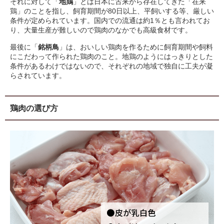
それに対して「
地鶏
」とは日本に古来から存在してきた「在来
鶏」のことを指し、飼育期間が80日以上、平飼いする等、厳しい
条件が定められています。国内での流通は約1％とも言われてお
り、大量生産が難しいので鶏肉のなかでも高級食材です。
最後に「
銘柄鳥
」は、おいしい鶏肉を作るために飼育期間や飼料
にこだわって作られた鶏肉のこと。地鶏のようにはっきりとした
条件があるわけではないので、それぞれの地域で独自に工夫が凝
らされています。
鶏肉の選び方