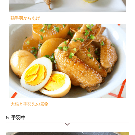
鶏手羽からあげ
大根と手羽先の煮物
5. 手羽中