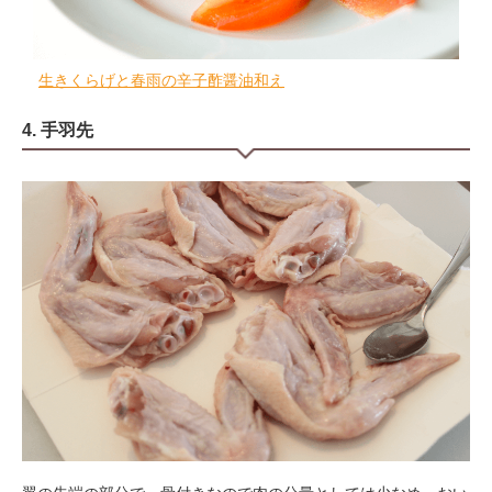
生きくらげと春雨の辛子酢醤油和え
4. 手羽先