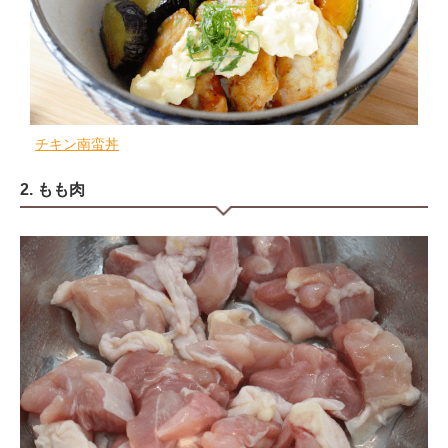
チキン南蛮丼
2. もも肉