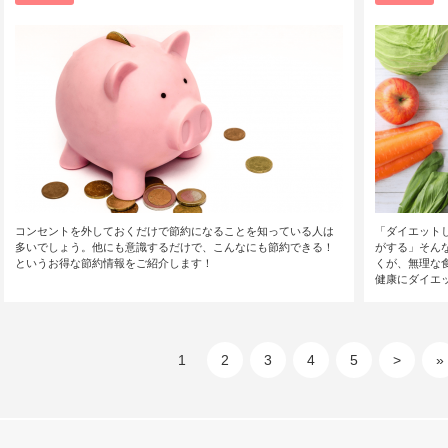
コンセントを外しておくだけで節約になることを知っている人は
「ダイエット
多いでしょう。他にも意識するだけで、こんなにも節約できる！
がする」そん
というお得な節約情報をご紹介します！
くが、無理な
健康にダイエッ
1
2
3
4
5
>
»