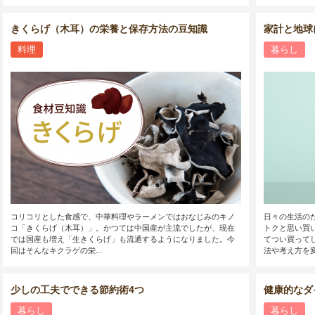
きくらげ（木耳）の栄養と保存方法の豆知識
家計と地球
料理
暮らし
コリコリとした食感で、中華料理やラーメンではおなじみのキノ
日々の生活の
コ「きくらげ（木耳）」。かつては中国産が主流でしたが、現在
トクと思い買
では国産も増え「生きくらげ」も流通するようになりました。今
てつい買って
回はそんなキクラゲの栄...
法や考え方を変
少しの工夫でできる節約術4つ
健康的なダ
暮らし
暮らし