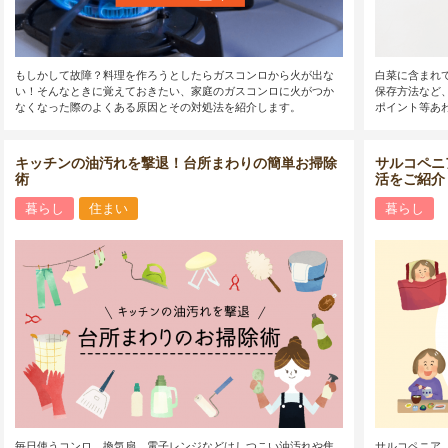
もしかして故障？料理を作ろうとしたらガスコンロから火が出な
白菜に含まれ
い！そんなときに覚えておきたい、家庭のガスコンロに火がつか
保存方法など
なくなった際のよくある原因とその対処法を紹介します。
ポイント等あ
キッチンの油汚れを撃退！台所まわりの簡単お掃除
サルコペニ
術
活をご紹介
暮らし
住まい
暮らし
毎日使うコンロ、換気扇、電子レンジなどはしつこい油汚れや焦
サルコペニア