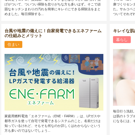
げがついて、ついつい掃除を怠りがちな方も多いはず。そこで頑
康づくりセン
固なキッチンまわりの汚れを簡単にキレイにできる掃除法をまと
た。サルコペ
めました。毎日掃除する...
ついてそれぞれ
台風や地震の備えに！自家発電できるエネファーム
キレイな肌
の仕組みとメリット
暮らし
住まい
毎日行う洗顔
家庭用燃料電池「エネファーム（ENE・FARM）」は、LPガスや
は肌のトラブ
都市ガスを使って自宅で発電できるシステムのこと。名前だけは
になるには、
知っているけれど、そもそも何なのか詳しくはわからないという
方も多いのではないでしょう...