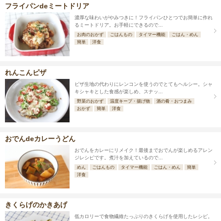
フライパンdeミートドリア
濃厚な味わいがやみつきに！フライパンひとつでお簡単に作れ
るミートドリア。お手軽にできるので...
お肉のおかず
ごはんもの
タイマー機能
ごはん・めん
簡単
洋食
れんこんピザ
ピザ生地の代わりにレンコンを使うのでとてもヘルシー。シャ
キシャキとした食感が楽しめ、スナッ...
野菜のおかず
温度キープ・揚げ物
酒の肴・おつまみ
おかず
簡単
洋食
おでんdeカレーうどん
おでんをカレーにリメイク！最後までおでんが楽しめるアレン
ジレシピです。煮汁を加えているので...
めん
ごはんもの
タイマー機能
ごはん・めん
簡単
洋食
きくらげのかきあげ
低カロリーで食物繊維たっぷりのきくらげを使用したレシピ。