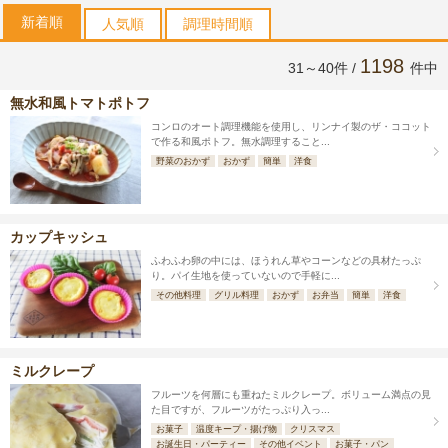
新着順
人気順
調理時間順
1198
31～40件 /
件中
無水和風トマトポトフ
コンロのオート調理機能を使用し、リンナイ製のザ・ココット
で作る和風ポトフ。無水調理すること...
野菜のおかず
おかず
簡単
洋食
カップキッシュ
ふわふわ卵の中には、ほうれん草やコーンなどの具材たっぷ
り。パイ生地を使っていないので手軽に...
その他料理
グリル料理
おかず
お弁当
簡単
洋食
ミルクレープ
フルーツを何層にも重ねたミルクレープ。ボリューム満点の見
た目ですが、フルーツがたっぷり入っ...
お菓子
温度キープ・揚げ物
クリスマス
お誕生日・パーティー
その他イベント
お菓子・パン