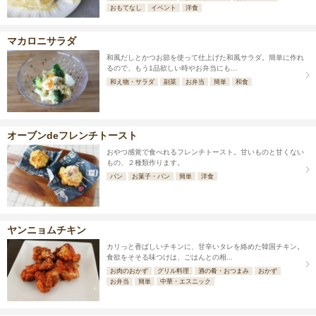
おもてなし
イベント
洋食
マカロニサラダ
和風だしとかつお節を使って仕上げた和風サラダ。簡単に作れ
るので、もう1品欲しい時やお弁当にも...
和え物・サラダ
副菜
お弁当
簡単
和食
オーブンdeフレンチトースト
おやつ感覚で食べれるフレンチトースト。甘いものと甘くない
もの、２種類作ります。
パン
お菓子・パン
簡単
洋食
ヤンニョムチキン
カリっと香ばしいチキンに、甘辛いタレを絡めた韓国チキン。
食欲をそそる味つけは、ごはんとの相...
お肉のおかず
グリル料理
酒の肴・おつまみ
おかず
お弁当
簡単
中華・エスニック