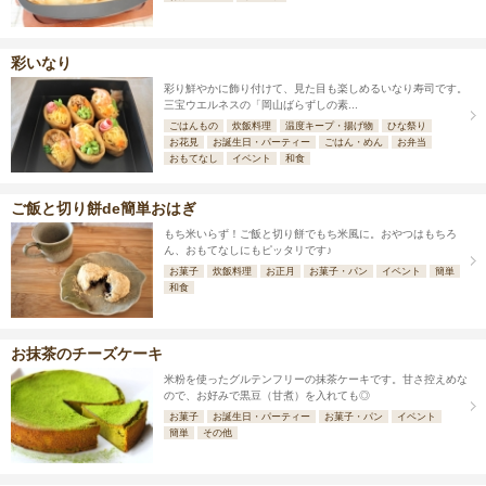
彩いなり
彩り鮮やかに飾り付けて、見た目も楽しめるいなり寿司です。
三宝ウエルネスの「岡山ばらずしの素...
ごはんもの
炊飯料理
温度キープ・揚げ物
ひな祭り
お花見
お誕生日・パーティー
ごはん・めん
お弁当
おもてなし
イベント
和食
ご飯と切り餅de簡単おはぎ
もち米いらず！ご飯と切り餅でもち米風に。おやつはもちろ
ん、おもてなしにもピッタリです♪
お菓子
炊飯料理
お正月
お菓子・パン
イベント
簡単
和食
お抹茶のチーズケーキ
米粉を使ったグルテンフリーの抹茶ケーキです。甘さ控えめな
ので、お好みで黒豆（甘煮）を入れても◎
お菓子
お誕生日・パーティー
お菓子・パン
イベント
簡単
その他