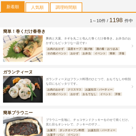
新着順
人気順
調理時間順
1198
1～10件 /
件中
簡単！巻くだけ春巻き
豚肉と大葉、ネギを丸ごと包んだ巻くだけ春巻き。お弁当のお
かずにもピッタリな一品です♪
お肉のおかず
温度キープ・揚げ物
酒の肴・おつまみ
その他イベント
おかず
お弁当
イベント
簡単
洋食
ガランティーヌ
ガランティーヌはフランス料理のひとつで、おもてなしや特別
な日にもピッタリです。
お肉のおかず
クリスマス
お誕生日・パーティー
その他イベント
おかず
おもてなし
イベント
洋食
簡単ブラウニー
ブラウニー生地に、チョコサンドクッキーをのせて焼くだけ。
見た目もオシャレで、クッキーのザク...
お菓子
ダッチオーブン料理
お誕生日・パーティー
お菓子・パン
イベント