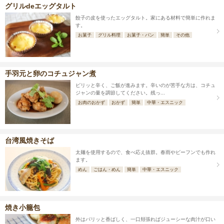
グリルdeエッグタルト
餃子の皮を使ったエッグタルト。家にある材料で簡単に作れま
す。
お菓子
グリル料理
お菓子・パン
簡単
その他
手羽元と卵のコチュジャン煮
ピリッと辛く、ご飯が進みます。辛いのが苦手な方は、コチュ
ジャンの量を調節してください。残っ...
お肉のおかず
おかず
簡単
中華・エスニック
台湾風焼きそば
太麺を使用するので、食べ応え抜群。春雨やビーフンでも作れ
ます。
めん
ごはん・めん
簡単
中華・エスニック
焼き小籠包
外はパリッと香ばしく、一口頬張ればジューシーな肉汁が口い