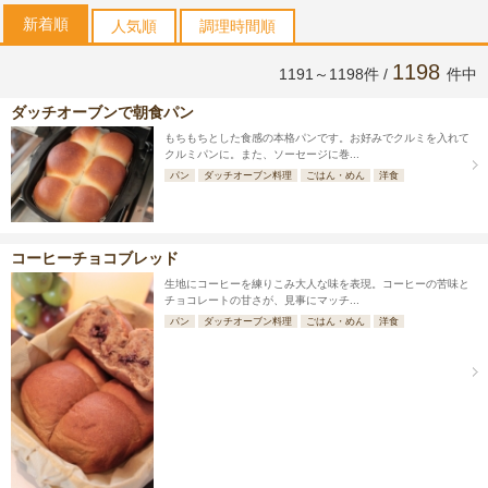
新着順
人気順
調理時間順
1198
1191～1198件 /
件中
ダッチオーブンで朝食パン
もちもちとした食感の本格パンです。お好みでクルミを入れて
クルミパンに。また、ソーセージに巻...
パン
ダッチオーブン料理
ごはん・めん
洋食
コーヒーチョコブレッド
生地にコーヒーを練りこみ大人な味を表現。コーヒーの苦味と
チョコレートの甘さが、見事にマッチ...
パン
ダッチオーブン料理
ごはん・めん
洋食