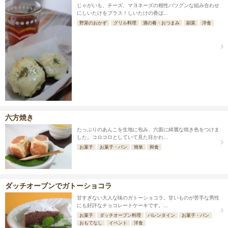
じゃがいも、チーズ、マヨネーズの相性バツグンな組み合わせ
にしいたけをプラス！しいたけの香ば...
野菜のおかず
グリル料理
酒の肴・おつまみ
副菜
洋食
六方焼き
たっぷりのあんこを生地に包み、六面に綺麗な焼き色をつけま
した。コロコロとしていて見た目かわ...
お菓子
お菓子・パン
簡単
和食
ダッチオーブンでガトーショコラ
甘すぎない大人な味のガトーショコラ。甘いものが苦手な男性
にも好評なチョコレートケーキです。...
お菓子
ダッチオーブン料理
バレンタイン
お菓子・パン
おもてなし
イベント
洋食