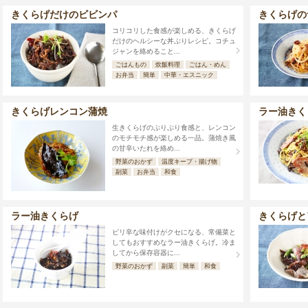
きくらげだけのビビンパ
きくらげの
コリコリした食感が楽しめる、きくらげ
だけのヘルシーな丼ぶりレシピ。コチュ
ジャンを絡めること...
ごはんもの
炊飯料理
ごはん・めん
お弁当
簡単
中華・エスニック
きくらげレンコン蒲焼
ラー油きく
生きくらげのぷりぷり食感と、レンコン
のモチモチ感が楽しめる一品。蒲焼き風
の甘辛いたれを絡め...
野菜のおかず
温度キープ・揚げ物
副菜
お弁当
和食
ラー油きくらげ
きくらげと
ピリ辛な味付けがクセになる、常備菜と
してもおすすめなラー油きくらげ。冷ま
してから保存容器に...
野菜のおかず
副菜
簡単
和食