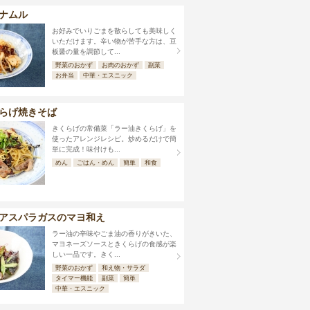
ナムル
お好みでいりごまを散らしても美味しく
いただけます。辛い物が苦手な方は、豆
板醤の量を調節して...
野菜のおかず
お肉のおかず
副菜
お弁当
中華・エスニック
らげ焼きそば
きくらげの常備菜「ラー油きくらげ」を
使ったアレンジレシピ。炒めるだけで簡
単に完成！味付けも...
めん
ごはん・めん
簡単
和食
アスパラガスのマヨ和え
ラー油の辛味やごま油の香りがきいた、
マヨネーズソースときくらげの食感が楽
しい一品です。きく...
野菜のおかず
和え物・サラダ
タイマー機能
副菜
簡単
中華・エスニック