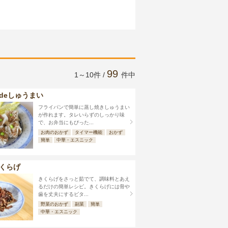
99
1～10件 /
件中
deしゅうまい
フライパンで簡単に蒸し焼きしゅうまい
が作れます。タレいらずのしっかり味
で、お弁当にもぴった...
お肉のおかず
タイマー機能
おかず
簡単
中華・エスニック
くらげ
きくらげをさっと茹でて、調味料とあえ
るだけの簡単レシピ。きくらげには骨や
歯を丈夫にするビタ...
野菜のおかず
副菜
簡単
中華・エスニック