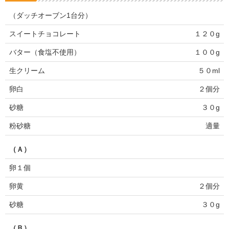
（ダッチオーブン1台分）
スイートチョコレート
１２０g
バター（食塩不使用）
１００g
生クリーム
５０ml
卵白
２個分
砂糖
３０g
粉砂糖
適量
（Ａ）
卵１個
卵黄
２個分
砂糖
３０g
（Ｂ）