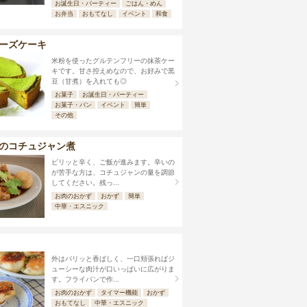
お誕生日・パーティー
ごはん・めん
お弁当
おもてなし
イベント
和食
ーズケーキ
米粉を使ったグルテンフリーの抹茶ケー
キです。甘さ控えめなので、お好みで黒
豆（甘煮）を入れても◎
お菓子
お誕生日・パーティー
お菓子・パン
イベント
簡単
その他
のコチュジャン煮
ピリッと辛く、ご飯が進みます。辛いの
が苦手な方は、コチュジャンの量を調節
してください。残っ...
お肉のおかず
おかず
簡単
中華・エスニック
外はパリッと香ばしく、一口頬張ればジ
ューシーな肉汁が口いっぱいに広がりま
す。フライパンで作...
お肉のおかず
タイマー機能
おかず
おもてなし
中華・エスニック