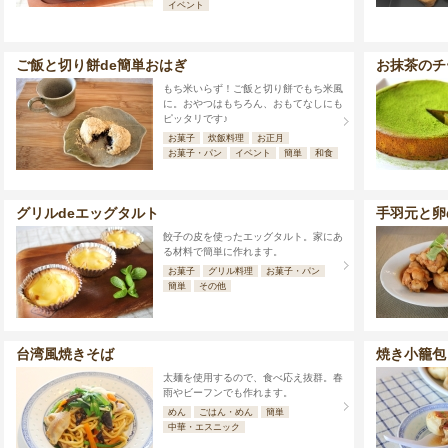
イベント
ご飯と切り餅de簡単おはぎ
お抹茶のチ
もち米いらず！ご飯と切り餅でもち米風
に。おやつはもちろん、おもてなしにも
ピッタリです♪
お菓子
炊飯料理
お正月
お菓子・パン
イベント
簡単
和食
グリルdeエッグタルト
手羽元と卵
餃子の皮を使ったエッグタルト。家にあ
る材料で簡単に作れます。
お菓子
グリル料理
お菓子・パン
簡単
その他
台湾風焼きそば
焼き小籠包
太麺を使用するので、食べ応え抜群。春
雨やビーフンでも作れます。
めん
ごはん・めん
簡単
中華・エスニック