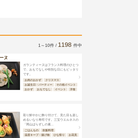
1198
1～10件 /
件中
ーヌ
ガランティーヌはフランス料理のひとつ
で、おもてなしや特別な日にもピッタリ
です。
お肉のおかず
クリスマス
お誕生日・パーティー
その他イベント
おかず
おもてなし
イベント
洋食
彩り鮮やかに飾り付けて、見た目も楽し
めるいなり寿司です。三宝ウエルネスの
「岡山ばらずしの素...
ごはんもの
炊飯料理
温度キープ・揚げ物
ひな祭り
お花見