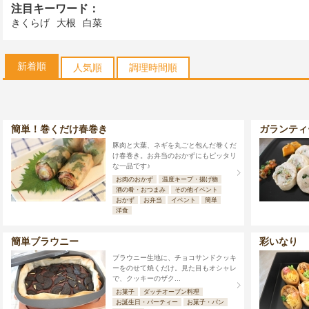
注目キーワード：
きくらげ
大根
白菜
新着順
人気順
調理時間順
簡単！巻くだけ春巻き
ガランティ
豚肉と大葉、ネギを丸ごと包んだ巻くだ
け春巻き。お弁当のおかずにもピッタリ
な一品です♪
お肉のおかず
温度キープ・揚げ物
酒の肴・おつまみ
その他イベント
おかず
お弁当
イベント
簡単
洋食
簡単ブラウニー
彩いなり
ブラウニー生地に、チョコサンドクッキ
ーをのせて焼くだけ。見た目もオシャレ
で、クッキーのザク...
お菓子
ダッチオーブン料理
お誕生日・パーティー
お菓子・パン