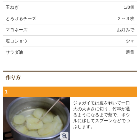
玉ねぎ
1/8個
とろけるチーズ
２～３枚
マヨネーズ
お好みで
塩コショウ
少々
サラダ油
適量
作り方
1
ジャガイモは皮を剥いて一口
大の大きさに切り、竹串が通
るようになるまで茹で、ボウ
ルに移してスプーンなどでつ
ぶします。