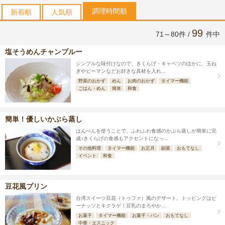
調理時間順
新着順
人気順
99
71～80件 /
件中
塩そうめんチャンプルー
シンプルな味付けなので、きくらげ・キャベツのほかに、玉ね
ぎやピーマンなどお好きな具材を入れ...
野菜のおかず
めん
お肉のおかず
タイマー機能
ごはん・めん
簡単
和食
簡単！優しいかぶら蒸し
はんぺんを使うことで、ふわふわ食感のかぶら蒸しが簡単に完
成♪きくらげの食感もアクセントになっ...
その他料理
タイマー機能
お正月
副菜
おもてなし
イベント
和食
豆花風プリン
台湾スイーツ豆花（トゥファ）風のデザート。トッピングはピ
ーナッツとキクラゲ！豆乳のまろやか...
お菓子
タイマー機能
お菓子・パン
おもてなし
中華・エスニック