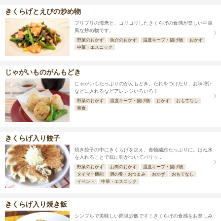
きくらげとえびの炒め物
プリプリの海老と、コリコリしたきくらげの食感が楽しい中華
風な炒め物です。
野菜のおかず
魚介のおかず
温度キープ・揚げ物
おかず
中華・エスニック
じゃがいものがんもどき
じゃがいもたっぷりのがんもどき。たれをつけたり、お味噌汁
などに入れるなどアレンジいろいろ！
野菜のおかず
温度キープ・揚げ物
おかず
おもてなし
和食
きくらげ入り餃子
焼き餃子の中にきくらげを加え、食物繊維たっぷりに。はね水
を入れることで底に羽がついてパリッ...
野菜のおかず
お肉のおかず
温度キープ・揚げ物
タイマー機能
酒の肴・おつまみ
おかず
おもてなし
イベント
中華・エスニック
きくらげ入り焼き飯
シンプルで美味しい簡単炒飯です！きくらげの食感をお楽しみ