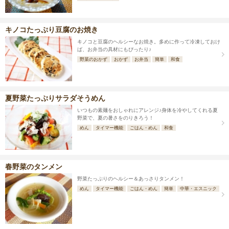
キノコたっぷり豆腐のお焼き
キノコと豆腐のヘルシーなお焼き。多めに作って冷凍しておけ
ば、お弁当の具材にもぴったり♪
野菜のおかず
おかず
お弁当
簡単
和食
夏野菜たっぷりサラダそうめん
いつもの素麺をおしゃれにアレンジ♪身体を冷やしてくれる夏
野菜で、夏の暑さをのりきろう！
めん
タイマー機能
ごはん・めん
和食
春野菜のタンメン
野菜たっぷりのヘルシー＆あっさりタンメン！
めん
タイマー機能
ごはん・めん
簡単
中華・エスニック