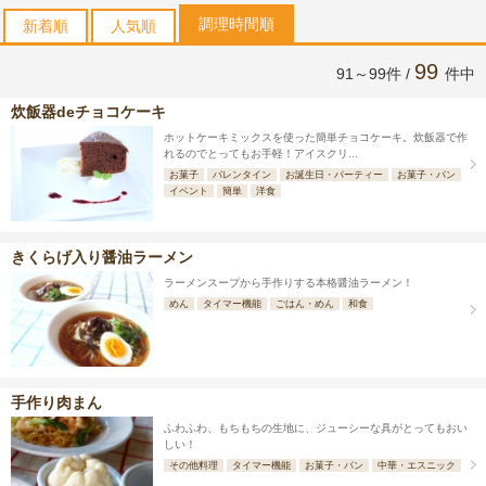
調理時間順
新着順
人気順
99
91～99件 /
件中
炊飯器deチョコケーキ
ホットケーキミックスを使った簡単チョコケーキ。炊飯器で作
れるのでとってもお手軽！アイスクリ...
お菓子
バレンタイン
お誕生日・パーティー
お菓子・パン
イベント
簡単
洋食
きくらげ入り醤油ラーメン
ラーメンスープから手作りする本格醤油ラーメン！
めん
タイマー機能
ごはん・めん
和食
手作り肉まん
ふわふわ、もちもちの生地に、ジューシーな具がとってもおい
しい！
その他料理
タイマー機能
お菓子・パン
中華・エスニック