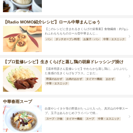
【Radio MOMO紹介レシピ】ロール中華まんじゅう
【このレシピに含まれるきくらげの栄養素】食物繊維：約7gふ
わふわもちもちのロール型中華まんじ...
パン
ダッチオーブン料理
お菓子・パン
中華・エスニック
【プロ監修レシピ】生きくらげと蒸し鶏の胡麻ドレッシング掛け
【湯本明彦さん監修レシピ】やわらかな蒸し鶏に、ぷりぷりし
た食感の生きくらげをプラス。ごまだ...
野菜のおかず
お肉のおかず
タイマー機能
おかず
中華・エスニック
中華春雨スープ
白菜やシイタケ等の野菜がたっぷり入った、具沢山の中華スー
プ。玉子はあらかじめフライパンで焼...
スープ・汁物
タイマー機能
スープ
中華・エスニック