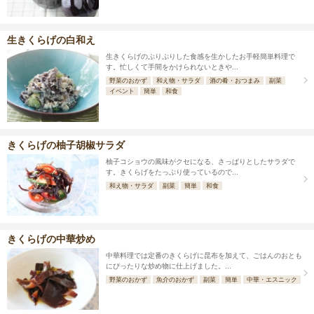
生きくらげの白和え
生きくらげのぷりぷりした食感を生かしたお手軽簡単料理で
す。忙しくて手間をかけられないときや...
野菜のおかず
和え物・サラダ
酒の肴・おつまみ
副菜
イベント
簡単
和食
きくらげの柚子胡椒サラダ
柚子コショウの風味がクセになる、さっぱりとしたサラダで
す。きくらげをたっぷり使っているので...
和え物・サラダ
副菜
簡単
和食
きくらげの中華炒め
中華料理では定番のきくらげに昆布を加えて、ごはんのおとも
にぴったりな炒め物に仕上げました。...
野菜のおかず
魚介のおかず
副菜
簡単
中華・エスニック