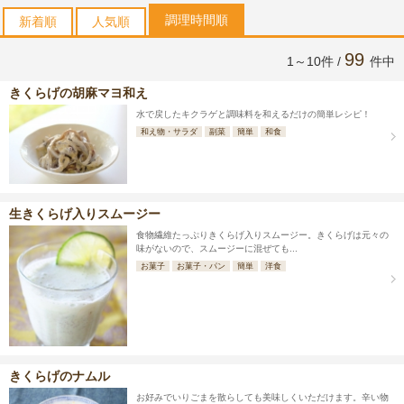
調理時間順
新着順
人気順
99
1～10件 /
件中
きくらげの胡麻マヨ和え
水で戻したキクラゲと調味料を和えるだけの簡単レシピ！
和え物・サラダ
副菜
簡単
和食
生きくらげ入りスムージー
食物繊維たっぷりきくらげ入りスムージー。きくらげは元々の
味がないので、スムージーに混ぜても...
お菓子
お菓子・パン
簡単
洋食
きくらげのナムル
お好みでいりごまを散らしても美味しくいただけます。辛い物