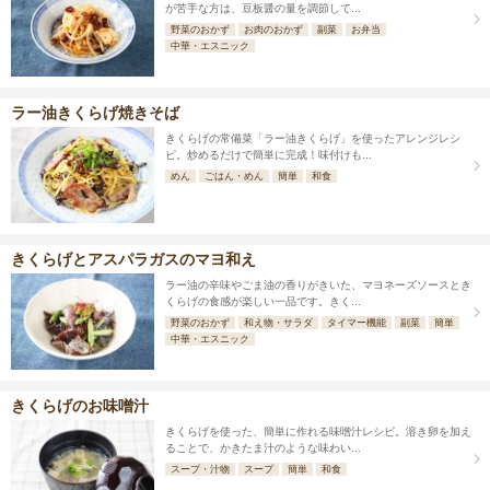
が苦手な方は、豆板醤の量を調節して...
野菜のおかず
お肉のおかず
副菜
お弁当
中華・エスニック
ラー油きくらげ焼きそば
きくらげの常備菜「ラー油きくらげ」を使ったアレンジレシ
ピ。炒めるだけで簡単に完成！味付けも...
めん
ごはん・めん
簡単
和食
きくらげとアスパラガスのマヨ和え
ラー油の辛味やごま油の香りがきいた、マヨネーズソースとき
くらげの食感が楽しい一品です。きく...
野菜のおかず
和え物・サラダ
タイマー機能
副菜
簡単
中華・エスニック
きくらげのお味噌汁
きくらげを使った、簡単に作れる味噌汁レシピ。溶き卵を加え
ることで、かきたま汁のような味わい...
スープ・汁物
スープ
簡単
和食