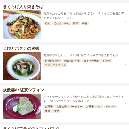
きくらげ入り焼きそば
野菜をたっぷり食べられる焼きそばです。きくらげの食感がア
クセントになってます♪
めん
ごはん・めん
簡単
和食
えびとホタテの旨煮
海鮮の旨味はたっぷり！お好みでイカやタコを入れても◎
野菜のおかず
魚介のおかず
タイマー機能
おかず
中華・エスニック
炊飯器de紅茶シフォン
ホットケーキミックスを使ったふわふわ紅茶シフォンケーキで
す。お好みで生クリームを添えると、...
お菓子
お誕生日・パーティー
お菓子・パン
イベント
簡単
洋食
きくらげフライのトマトパスタ