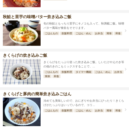
秋鮭と里芋の味噌バター炊き込みご飯
旬の秋鮭ともっちり里芋にキノコも入って、秋満載ご飯。味噌
バター風味が食欲をそそります。
ごはんもの
炊飯料理
ごはん・めん
お弁当
簡単
和食
きくらげの炊き込みご飯
きくらげをたっぷり使った炊き込みご飯。しいたけやえのき等
の他のきのこもミックスすることで、...
ごはんもの
炊飯料理
タイマー機能
ごはん・めん
お弁当
簡単
和食
きくらげと豚肉の簡単炊き込みごはん
冷めても美味しいので、おにぎりやお弁当にぴったり！きくら
げがたっぷりはいっているので、コリ...
ごはんもの
炊飯料理
ごはん・めん
お弁当
簡単
和食