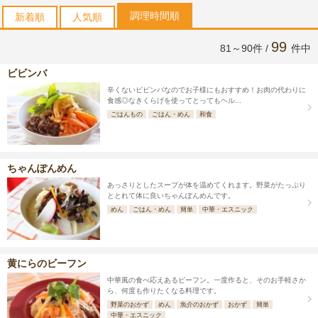
調理時間順
新着順
人気順
99
81～90件 /
件中
ビビンバ
辛くないビビンバなのでお子様にもおすすめ！お肉の代わりに
食感◎なきくらげを使ってとってもヘル...
ごはんもの
ごはん・めん
和食
ちゃんぽんめん
あっさりとしたスープが体を温めてくれます。野菜がたっぷり
ととれて体に良いちゃんぽんめんです。
めん
ごはん・めん
簡単
中華・エスニック
黄にらのビーフン
中華風の食べ応えあるビーフン。一度作ると、そのお手軽さか
ら、何度も作りたくなる料理です。
野菜のおかず
めん
魚介のおかず
おかず
簡単
中華・エスニック