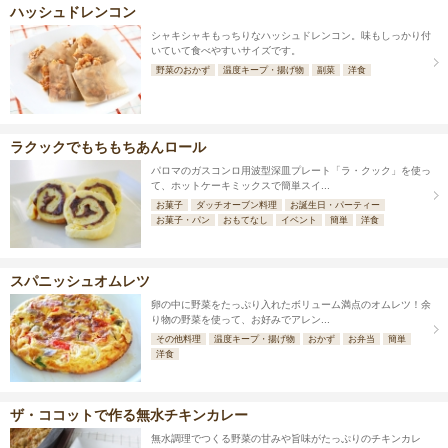
ハッシュドレンコン
シャキシャキもっちりなハッシュドレンコン。味もしっかり付
いていて食べやすいサイズです。
野菜のおかず
温度キープ・揚げ物
副菜
洋食
ラクックでもちもちあんロール
パロマのガスコンロ用波型深皿プレート「ラ・クック」を使っ
て、ホットケーキミックスで簡単スイ...
お菓子
ダッチオーブン料理
お誕生日・パーティー
お菓子・パン
おもてなし
イベント
簡単
洋食
スパニッシュオムレツ
卵の中に野菜をたっぷり入れたボリューム満点のオムレツ！余
り物の野菜を使って、お好みでアレン...
その他料理
温度キープ・揚げ物
おかず
お弁当
簡単
洋食
ザ・ココットで作る無水チキンカレー
無水調理でつくる野菜の甘みや旨味がたっぷりのチキンカレ