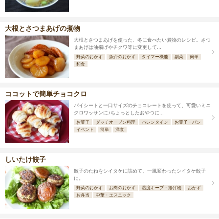
大根とさつまあげの煮物
大根とさつまあげを使った、冬に食べたい煮物のレシピ。さつ
まあげは油揚げやチクワ等に変更して...
野菜のおかず
魚介のおかず
タイマー機能
副菜
簡単
和食
ココットで簡単チョコクロ
パイシートと一口サイズのチョコレートを使って、可愛いミニ
クロワッサンに♪ちょっとしたおやつに...
お菓子
ダッチオーブン料理
バレンタイン
お菓子・パン
イベント
簡単
洋食
しいたけ餃子
餃子のたねをシイタケに詰めて、一風変わったシイタケ餃子
に。
野菜のおかず
お肉のおかず
温度キープ・揚げ物
おかず
お弁当
中華・エスニック