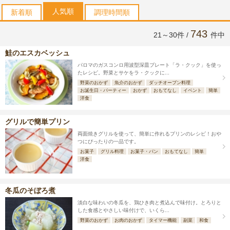
人気順
新着順
調理時間順
743
21～30件 /
件中
鮭のエスカベッシュ
パロマのガスコンロ用波型深皿プレート「ラ・クック」を使っ
たレシピ。野菜とサケをラ・クックに...
野菜のおかず
魚介のおかず
ダッチオーブン料理
お誕生日・パーティー
おかず
おもてなし
イベント
簡単
洋食
グリルで簡単プリン
両面焼きグリルを使って、簡単に作れるプリンのレシピ！おや
つにぴったりの一品です。
お菓子
グリル料理
お菓子・パン
おもてなし
簡単
洋食
冬瓜のそぼろ煮
淡白な味わいの冬瓜を、鶏ひき肉と煮込んで味付け。とろりと
した食感とやさしい味付けで、いくら...
野菜のおかず
お肉のおかず
タイマー機能
副菜
和食