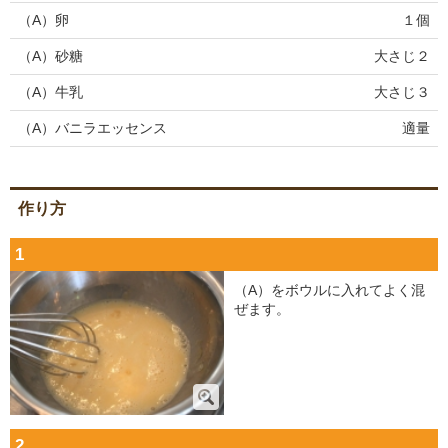
（A）卵
１個
（A）砂糖
大さじ２
（A）牛乳
大さじ３
（A）バニラエッセンス
適量
作り方
1
（A）をボウルに入れてよく混
ぜます。
2