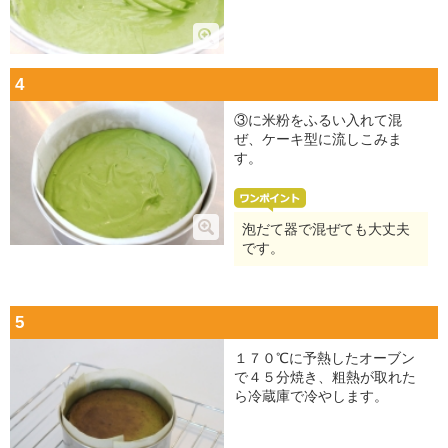
4
③に米粉をふるい入れて混
ぜ、ケーキ型に流しこみま
す。
泡だて器で混ぜても大丈夫
です。
5
１７０℃に予熱したオーブン
で４５分焼き、粗熱が取れた
ら冷蔵庫で冷やします。