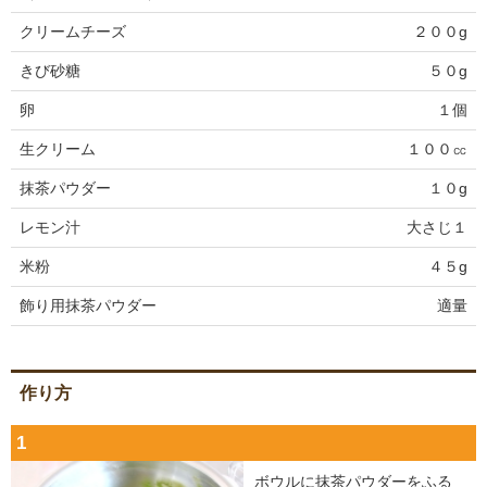
クリームチーズ
２００g
きび砂糖
５０g
卵
１個
生クリーム
１００㏄
抹茶パウダー
１０g
レモン汁
大さじ１
米粉
４５g
飾り用抹茶パウダー
適量
作り方
1
ボウルに抹茶パウダーをふる