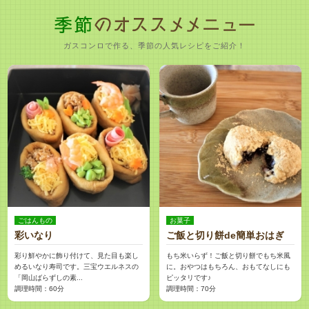
ガスコンロで作る、季節の人気レシピをご紹介！
ごはんもの
お菓子
彩いなり
ご飯と切り餅de簡単おはぎ
彩り鮮やかに飾り付けて、見た目も楽し
もち米いらず！ご飯と切り餅でもち米風
めるいなり寿司です。三宝ウエルネスの
に。おやつはもちろん、おもてなしにも
「岡山ばらずしの素...
ピッタリです♪
調理時間：60分
調理時間：70分