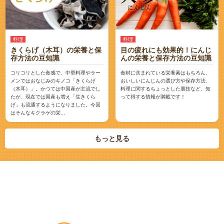
料理
料理
きくらげ（木耳）の栄養と保
目の疲れにも効果的！にんじ
存方法の豆知識
んの栄養と保存方法の豆知識
コリコリとした食感で、中華料理やラー
食材に含まれている栄養素はもちろん、
メンではおなじみのキノコ「きくらげ
おいしいにんじんの選び方や保存方法、
（木耳）」。かつては中国産が主流でし
料理に関するちょっとした裏技など、知
たが、現在では国産も増え「生きくら
って得する情報が満載です！
げ」も流通するようになりました。今回
はそんなキクラゲの栄...
もっと見る