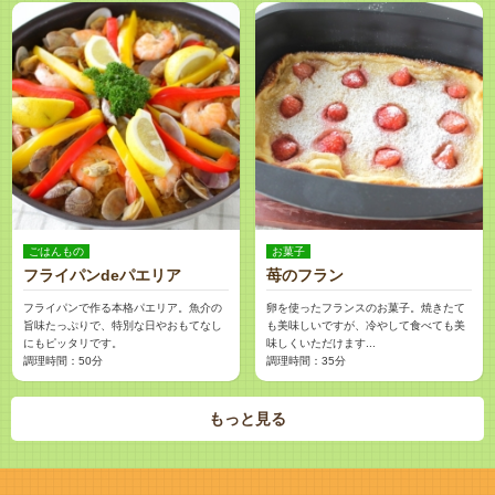
ごはんもの
お菓子
フライパンdeパエリア
苺のフラン
フライパンで作る本格パエリア。魚介の
卵を使ったフランスのお菓子。焼きたて
旨味たっぷりで、特別な日やおもてなし
も美味しいですが、冷やして食べても美
にもピッタリです。
味しくいただけます...
調理時間：50分
調理時間：35分
もっと見る