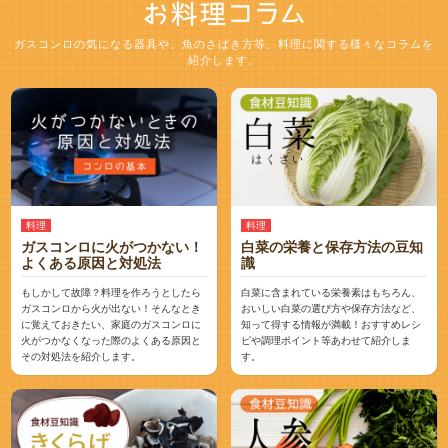
ガスコンロの気になる器具や、魚のさばき方等、料理に関する様々なコラムを
紹介します。
料理
料理
ガスコンロに火がつかない！
白菜の栄養と保存方法の豆知
よくある原因と対処法
識
もしかして故障？料理を作ろうとしたら
白菜に含まれている栄養素はもちろん、
ガスコンロから火が出ない！そんなとき
おいしい白菜の選び方や保存方法など、
に覚えておきたい、家庭のガスコンロに
知って得する情報が満載！おすすめレシ
火がつかなくなった際のよくある原因と
ピや調理ポイント等あわせて紹介しま
その対処法を紹介します。
す。