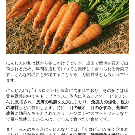
にんじんの旬は秋から冬にかけてですが、全国で産地を変えて出
荷されるため、年間を通していつでも美味しく食べられる野菜で
す。どんな料理にも登場することから、万能野菜とも言われてい
ます。
にんじんには｢β‐カロテン｣が豊富に含まれており、その多さは緑
黄色野菜の中でもトップクラス。体内に入ることで、｢ビタミン
A｣に変換され、
皮膚の粘膜を丈夫
にしたり、
免疫力の強化
、
視力
の維持
などに作用します。特に、
目の疲れ
、
目のかすみ
、
充血の
改善
に効果があるとされており、パソコンやスマートフォンなど
で目を酷使している人は、すすんで食べたい食材です。
また、赤みのある京にんじんなどには、｢リコピン｣が多く含まれ