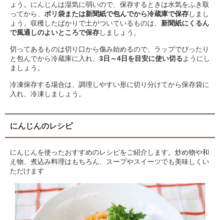
ょう。にんじんは湿気に弱いので、保存するときは水気をふき取
ってから、
ポリ袋または新聞紙で包んでから冷蔵庫で保存
しまし
ょう。収穫したばかりで土がついているものは、
新聞紙にくるん
で風通しのよいところで保存
しましょう。
切ってあるものは切り口から傷み始めるので、ラップでぴったり
と包んでから冷蔵庫に入れ、
3日～4日を目安に使い切る
ようにし
ましょう。
冷凍保存する場合は、調理しやすい形に切り分けてから保存袋に
入れ、冷凍しましょう。
にんじんのレシピ
にんじんを使ったおすすめのレシピをご紹介します。炒め物や和
え物、煮込み料理はもちろん、スープやスイーツでも美味しくい
ただけます