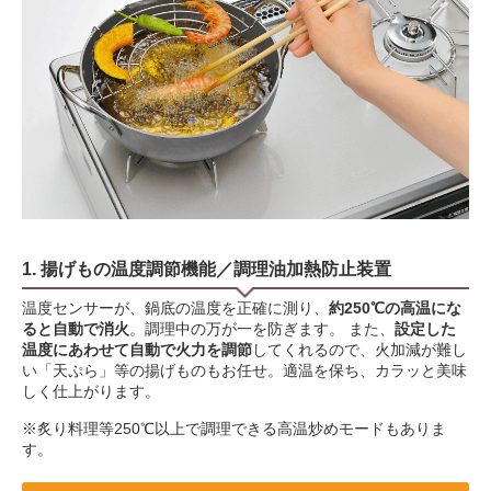
1. 揚げもの温度調節機能／調理油加熱防止装置
温度センサーが、鍋底の温度を正確に測り、
約250℃の高温にな
ると自動で消火
。調理中の万が一を防ぎます。 また、
設定した
温度にあわせて自動で火力を調節
してくれるので、火加減が難し
い「天ぷら」等の揚げものもお任せ。適温を保ち、カラッと美味
しく仕上がります。
※炙り料理等250℃以上で調理できる高温炒めモードもありま
す。