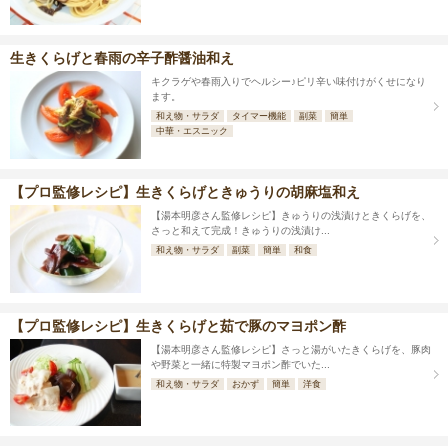
生きくらげと春雨の辛子酢醤油和え
キクラゲや春雨入りでヘルシー♪ピリ辛い味付けがくせになり
ます。
和え物・サラダ
タイマー機能
副菜
簡単
中華・エスニック
【プロ監修レシピ】生きくらげときゅうりの胡麻塩和え
【湯本明彦さん監修レシピ】きゅうりの浅漬けときくらげを、
さっと和えて完成！きゅうりの浅漬け...
和え物・サラダ
副菜
簡単
和食
【プロ監修レシピ】生きくらげと茹で豚のマヨポン酢
【湯本明彦さん監修レシピ】さっと湯がいたきくらげを、豚肉
や野菜と一緒に特製マヨポン酢でいた...
和え物・サラダ
おかず
簡単
洋食