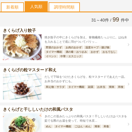
人気順
新着順
調理時間順
99
31～40件 /
件中
きくらげ入り餃子
焼き餃子の中にきくらげを加え、食物繊維たっぷりに。はね水
を入れることで底に羽がついてパリッ...
野菜のおかず
お肉のおかず
温度キープ・揚げ物
タイマー機能
酒の肴・おつまみ
おかず
おもてなし
イベント
中華・エスニック
きくらげの粒マスタード和え
だしで下味をつけたきくらげを、粒マスタードであえた一品。
お弁当のおかずにも。
和え物・サラダ
タイマー機能
副菜
お弁当
簡単
和食
きくらげと干ししいたけの和風パスタ
きのこの旨みたっぷりの和風パスタ！干ししいたけはパスタを
茹でる際のお湯を使って、時短で水戻...
めん
タイマー機能
ごはん・めん
簡単
和食