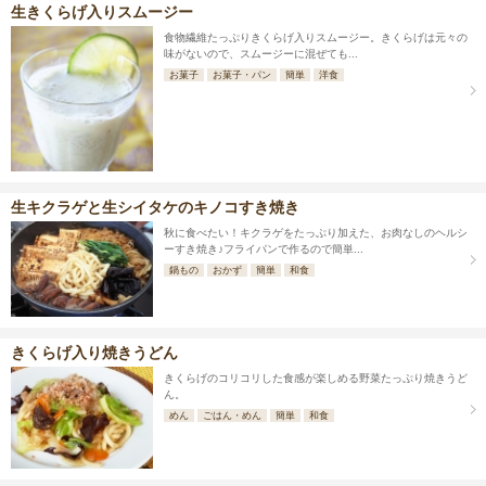
生きくらげ入りスムージー
食物繊維たっぷりきくらげ入りスムージー。きくらげは元々の
味がないので、スムージーに混ぜても...
お菓子
お菓子・パン
簡単
洋食
生キクラゲと生シイタケのキノコすき焼き
秋に食べたい！キクラゲをたっぷり加えた、お肉なしのヘルシ
ーすき焼き♪フライパンで作るので簡単...
鍋もの
おかず
簡単
和食
きくらげ入り焼きうどん
きくらげのコリコリした食感が楽しめる野菜たっぷり焼きうど
ん。
めん
ごはん・めん
簡単
和食