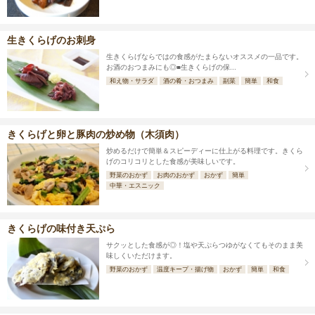
生きくらげのお刺身
生きくらげならではの食感がたまらないオススメの一品です。
お酒のおつまみにも◎■生きくらげの保...
和え物・サラダ
酒の肴・おつまみ
副菜
簡単
和食
きくらげと卵と豚肉の炒め物（木須肉）
炒めるだけで簡単＆スピーディーに仕上がる料理です。きくら
げのコリコリとした食感が美味しいです。
野菜のおかず
お肉のおかず
おかず
簡単
中華・エスニック
きくらげの味付き天ぷら
サクッとした食感が◎！塩や天ぷらつゆがなくてもそのまま美
味しくいただけます。
野菜のおかず
温度キープ・揚げ物
おかず
簡単
和食