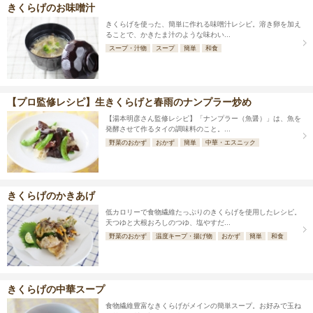
きくらげのお味噌汁
きくらげを使った、簡単に作れる味噌汁レシピ。溶き卵を加え
ることで、かきたま汁のような味わい...
スープ・汁物
スープ
簡単
和食
【プロ監修レシピ】生きくらげと春雨のナンプラー炒め
【湯本明彦さん監修レシピ】「ナンプラー（魚醤）」は、魚を
発酵させて作るタイの調味料のこと。...
野菜のおかず
おかず
簡単
中華・エスニック
きくらげのかきあげ
低カロリーで食物繊維たっぷりのきくらげを使用したレシピ。
天つゆと大根おろしのつゆ、塩やすだ...
野菜のおかず
温度キープ・揚げ物
おかず
簡単
和食
きくらげの中華スープ
食物繊維豊富なきくらげがメインの簡単スープ。お好みで玉ね