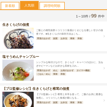
人気順
新着順
調理時間順
99
1～10件 /
件中
生きくらげの佃煮
ご飯との相性抜群☆コリコリ食感がくせになる優しい甘さの佃
煮です。■生きくらげの保存方法はこち...
野菜のおかず
副菜
お弁当
簡単
和食
塩そうめんチャンプルー
シンプルな味付けなので、きくらげ・キャベツのほかに、玉ね
ぎやピーマンなどお好きな具材を入れ...
野菜のおかず
めん
お肉のおかず
タイマー機能
ごはん・めん
簡単
和食
【プロ監修レシピ】生きくらげと椎茸の佃煮
【プロ監修レシピ】椎茸と木耳を使って、ご飯のお供に最適な
佃煮に。コリコリした食感が癖になる...
野菜のおかず
副菜
お弁当
簡単
和食