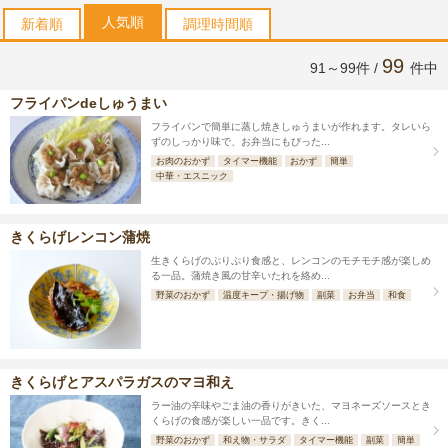
人気順
新着順
調理時間順
99
91～99件 /
件中
フライパンdeしゅうまい
フライパンで簡単に蒸し焼きしゅうまいが作れます。タレいら
ずのしっかり味で、お弁当にもぴった...
お肉のおかず
タイマー機能
おかず
簡単
中華・エスニック
きくらげレンコン蒲焼
生きくらげのぷりぷり食感と、レンコンのモチモチ感が楽しめ
る一品。蒲焼き風の甘辛いたれを絡め...
野菜のおかず
温度キープ・揚げ物
副菜
お弁当
和食
きくらげとアスパラガスのマヨ和え
ラー油の辛味やごま油の香りがきいた、マヨネーズソースとき
くらげの食感が楽しい一品です。きく...
野菜のおかず
和え物・サラダ
タイマー機能
副菜
簡単