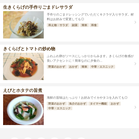
生きくらげの手作りごまドレサラダ
手作りのごまドレッシングでいただくキクラゲ入りサラダ。材
料はお好みで変更しても◎
和え物・サラダ
副菜
簡単
和食
きくらげとトマトの炒め物
ふわふわ卵がソースにしっかりからみます。きくらげの食感が
良いアクセントに！簡単なのに夕食の...
野菜のおかず
おかず
簡単
中華・エスニック
えびとホタテの旨煮
海鮮の旨味はたっぷり！お好みでイカやタコを入れても◎
野菜のおかず
魚介のおかず
タイマー機能
おかず
中華・エスニック