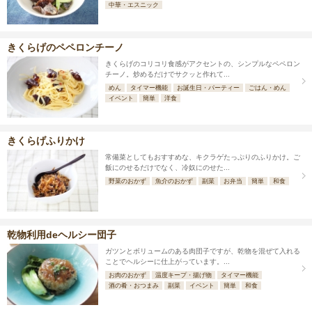
中華・エスニック
きくらげのペペロンチーノ
きくらげのコリコリ食感がアクセントの、シンプルなペペロン
チーノ。炒めるだけでサクッと作れて...
めん
タイマー機能
お誕生日・パーティー
ごはん・めん
イベント
簡単
洋食
きくらげふりかけ
常備菜としてもおすすめな、キクラゲたっぷりのふりかけ。ご
飯にのせるだけでなく、冷奴にのせた...
野菜のおかず
魚介のおかず
副菜
お弁当
簡単
和食
乾物利用deヘルシー団子
ガツンとボリュームのある肉団子ですが、乾物を混ぜて入れる
ことでヘルシーに仕上がっています。...
お肉のおかず
温度キープ・揚げ物
タイマー機能
酒の肴・おつまみ
副菜
イベント
簡単
和食