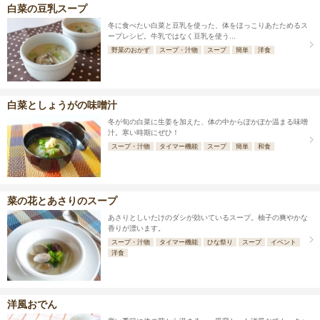
白菜の豆乳スープ
冬に食べたい白菜と豆乳を使った、体をほっこりあたためるス
ープレシピ。牛乳ではなく豆乳を使う...
野菜のおかず
スープ・汁物
スープ
簡単
洋食
白菜としょうがの味噌汁
冬が旬の白菜に生姜を加えた、体の中からぽかぽか温まる味噌
汁。寒い時期にぜひ！
スープ・汁物
タイマー機能
スープ
簡単
和食
菜の花とあさりのスープ
あさりとしいたけのダシが効いているスープ。柚子の爽やかな
香りが漂います。
スープ・汁物
タイマー機能
ひな祭り
スープ
イベント
洋食
洋風おでん