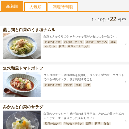
新着順
人気順
調理時間順
22
1～10件 /
件中
蒸し鶏と白菜のうま塩ナムル
白菜ときゅうりのシャキシャキ感がクセになる一品です。
野菜のおかず
和え物・サラダ
酒の肴・おつまみ
副菜
イベント
簡単
中華・エスニック
無水和風トマトポトフ
コンロのオート調理機能を使用し、リンナイ製のザ・ココット
で作る和風ポトフ。無水調理すること...
野菜のおかず
おかず
簡単
洋食
みかんと白菜のサラダ
白菜のシャキシャキ感が味わえるサラダ。みかんの甘さが加わ
ることで、すっきりとした美味しさに♪
野菜のおかず
和え物・サラダ
副菜
簡単
洋食