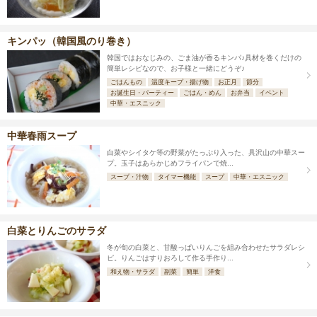
キンパッ（韓国風のり巻き）
韓国ではおなじみの、ごま油が香るキンパ♪具材を巻くだけの
簡単レシピなので、お子様と一緒にどうぞ♪
ごはんもの
温度キープ・揚げ物
お正月
節分
お誕生日・パーティー
ごはん・めん
お弁当
イベント
中華・エスニック
中華春雨スープ
白菜やシイタケ等の野菜がたっぷり入った、具沢山の中華スー
プ。玉子はあらかじめフライパンで焼...
スープ・汁物
タイマー機能
スープ
中華・エスニック
白菜とりんごのサラダ
冬が旬の白菜と、甘酸っぱいりんごを組み合わせたサラダレシ
ピ。りんごはすりおろして作る手作り...
和え物・サラダ
副菜
簡単
洋食