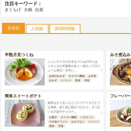
注目キーワード：
きくらげ
大根
白菜
新着順
人気順
調理時間順
半熟月見つくね
みそ煮込み
こぶしサイズの大きなつくねの中には、
トロトロの半熟卵が丸々一個入ってボリ
ューム満点！甘辛い...
お肉のおかず
タイマー機能
お月見
おかず
イベント
簡単
洋食
簡単スイートポテト
フレーバー
材料はさつまいもとバニラアイスでとて
も簡単。焼く前に筋をつけたり、さつま
いもの皮やチョコペ...
お菓子
タイマー機能
ハロウィン
その他イベント
おもてなし
イベント
簡単
洋食