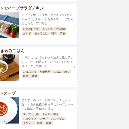
トでハーブサラダチキン
アプリを使って便利にクッキング♪アプリ
から作りたいレシピを選んで、下ごしら
えしたら、アプリと...
お肉のおかず
ダッチオーブン料理
おかず
おもてなし
簡単
洋食
炊き込みごはん
余りがちなおでんを炊き込みご飯にアレ
ンジ。だしの旨みたっぷりで、おでんを
リメイクして作った...
ごはんもの
炊飯料理
ごはん・めん
簡単
和食
トスープ
思わず「あっ！」と驚いてしまうよう
な、くもの巣模の真っ赤なスープ。トマ
トの酸味と玉ねぎの甘...
スープ・汁物
タイマー機能
ハロウィン
スープ
おもてなし
イベント
簡単
洋食