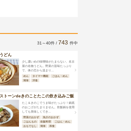
743
31～40件 /
件中
うどん
少し濃いめの味噌味がたまらない、名古
屋の名物うどん。野菜の旨味たっぷり
で、体の芯から温まり...
めん
タイマー機能
ごはん・めん
簡単
洋食
ストーンdeきのことたこの炊き込みご飯
たこ＆きのこでうま味がたっぷり！鍋底
のおこげがたまりません。炊飯鍋を使用
しても美味しくでき...
野菜のおかず
魚介のおかず
ごはんもの
炊飯料理
ごはん・めん
おもてなし
簡単
和食