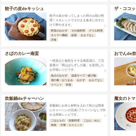
餃子の皮deキッシュ
ザ・ココッ
餃子の皮が余ってしまった時のお助け料
理！スキレットでそのまま食卓に出すだ
けで華やぎます。
野菜のおかず
その他料理
グリル料理
タイマー機能
副菜
おもてなし
洋食
さばのカレー南蛮
おでんde
一味加えた食欲をそそる南蛮漬け。三宝
産業の「岡山ばらずしの素」を使用した
お手軽レシピです。
魚介のおかず
温度キープ・揚げ物
酒の肴・おつまみ
おかず
おもてなし
イベント
和食
炊飯鍋deチャーハン
魔女のトマ
炊飯鍋にお米と材料を入れて炊けば簡単
にチャーハンの完成♪フライパンなしで作
れる簡単レシピです。
ごはんもの
炊飯料理
ごはん・めん
簡単
中華・エスニック