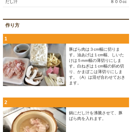
だし汁
８００cc
作り方
1
豚ばら肉は３cm幅に切りま
す。油あげは１cm幅、しいた
けは５mm幅の薄切りにしま
す。白ねぎは１cm幅の斜め切
り、かまぼこは薄切りにしま
す。（A）は混ぜ合わせておき
ます。
2
鍋にだし汁を沸騰させて、豚
ばら肉を入れます。