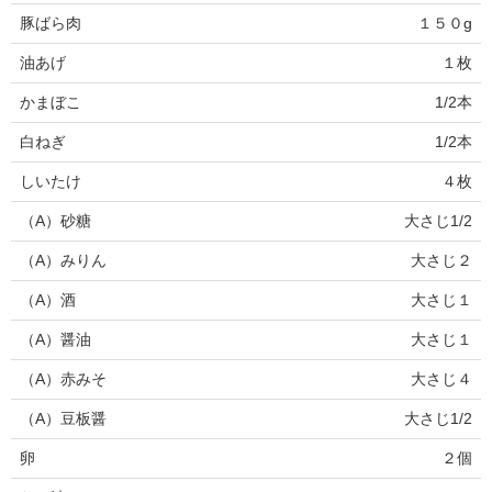
豚ばら肉
１５０g
油あげ
１枚
かまぼこ
1/2本
白ねぎ
1/2本
しいたけ
４枚
（A）砂糖
大さじ1/2
（A）みりん
大さじ２
（A）酒
大さじ１
（A）醤油
大さじ１
（A）赤みそ
大さじ４
（A）豆板醤
大さじ1/2
卵
２個