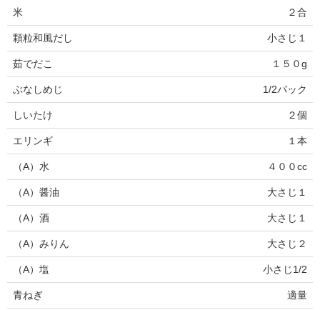
米
２合
顆粒和風だし
小さじ１
茹でだこ
１５０g
ぶなしめじ
1/2パック
しいたけ
２個
エリンギ
１本
（A）水
４００cc
（A）醤油
大さじ１
（A）酒
大さじ１
（A）みりん
大さじ２
（A）塩
小さじ1/2
青ねぎ
適量