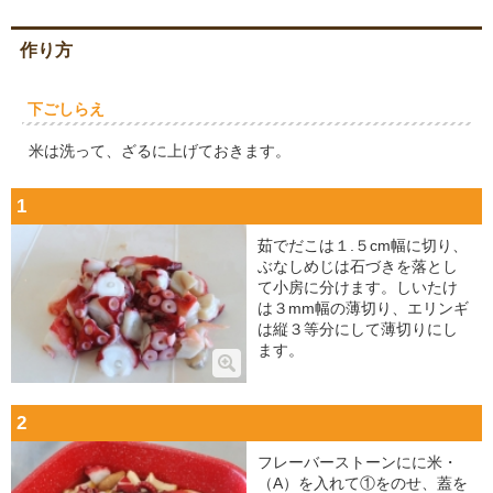
作り方
下ごしらえ
米は洗って、ざるに上げておきます。
1
茹でだこは１.５cm幅に切り、
ぶなしめじは石づきを落とし
て小房に分けます。しいたけ
は３mm幅の薄切り、エリンギ
は縦３等分にして薄切りにし
ます。
2
フレーバーストーンにに米・
（A）を入れて①をのせ、蓋を