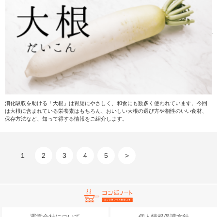
消化吸収を助ける「大根」は胃腸にやさしく、和食にも数多く使われています。今回
は大根に含まれている栄養素はもちろん、おいしい大根の選び方や相性のいい食材、
保存方法など、知って得する情報をご紹介します。
1
2
3
4
5
>
運営会社について
個人情報保護方針