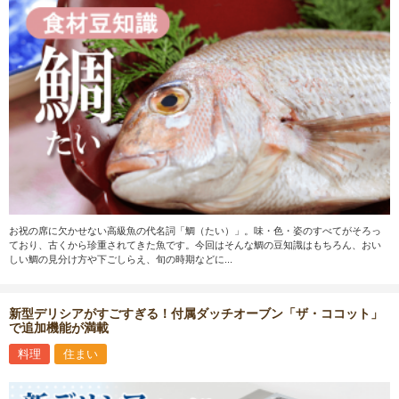
お祝の席に欠かせない高級魚の代名詞「鯛（たい）」。味・色・姿のすべてがそろっ
ており、古くから珍重されてきた魚です。今回はそんな鯛の豆知識はもちろん、おい
しい鯛の見分け方や下ごしらえ、旬の時期などに...
新型デリシアがすごすぎる！付属ダッチオーブン「ザ・ココット」
で追加機能が満載
料理
住まい