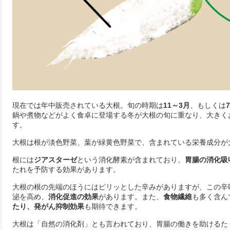
現在では年中販売されている大根。旬の時期は
11～3月
、もしくは
鍋や煮物などがよく食卓に登場する冬が大根の旬に重なり、大きく
す。
大根は根が淡色野菜、葉が緑黄色野菜で、含まれている栄養成分が
根には
ジアスターゼ
という消化酵素が含まれており、
胃腸の消化吸
たれを予防する効果があります。
大根の根の先端のほうにはピリッとした辛みがありますが、この辛
泌を高め、
消化促進の効果
があります。また、
食物繊維
も多く含ん
たり、発がん抑制効果
も期待できます。
大根は「自然の消化剤」とも言われており、胃腸の働きを助けるた