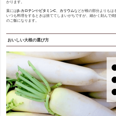
かります。
葉には
β-カロテン
や
ビタミンC
、
カリウム
などが根の部分よりもは
いつも料理をするときは捨ててしまいがちですが、細かく刻んで焼
のご飯になります。
おいしい大根の選び方