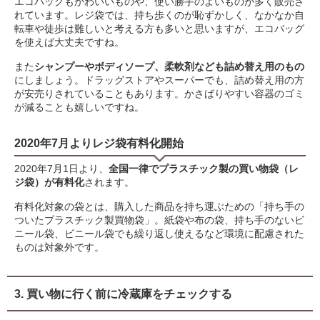
エコバッグもかわいいものや、使い勝手のよいものが多く販売さ
れています。レジ袋では、持ち歩くのが恥ずかしく、なかなか自
転車や徒歩は難しいと考える方も多いと思いますが、エコバッグ
を使えば大丈夫ですね。
また
シャンプーやボディソープ、柔軟剤なども詰め替え用のもの
にしましょう。ドラッグストアやスーパーでも、詰め替え用の方
が安売りされていることもあります。かさばりやすい容器のゴミ
が減ることも嬉しいですね。
2020年7月よりレジ袋有料化開始
2020年7月1日より、
全国一律でプラスチック製の買い物袋（レ
ジ袋）が有料化
されます。
有料化対象の袋とは、購入した商品を持ち運ぶための「持ち手の
ついたプラスチック製買物袋」。紙袋や布の袋、持ち手のないビ
ニール袋、ビニール袋でも繰り返し使えるなど環境に配慮された
ものは対象外です。
3. 買い物に行く前に冷蔵庫をチェックする