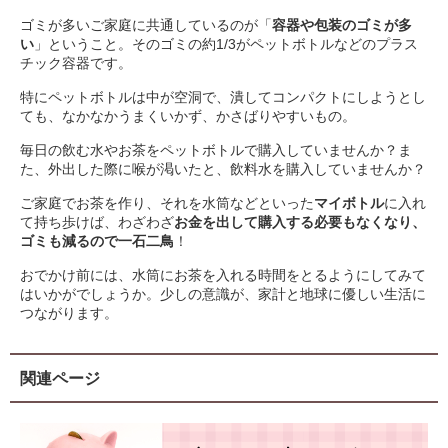
ゴミが多いご家庭に共通しているのが「
容器や包装のゴミが多
い
」ということ。そのゴミの約1/3がペットボトルなどのプラス
チック容器です。
特にペットボトルは中が空洞で、潰してコンパクトにしようとし
ても、なかなかうまくいかず、かさばりやすいもの。
毎日の飲む水やお茶をペットボトルで購入していませんか？ま
た、外出した際に喉が渇いたと、飲料水を購入していませんか？
ご家庭でお茶を作り、それを水筒などといった
マイボトル
に入れ
て持ち歩けば、わざわざ
お金を出して購入する必要もなくなり、
ゴミも減るので一石二鳥
！
おでかけ前には、水筒にお茶を入れる時間をとるようにしてみて
はいかがでしょうか。少しの意識が、家計と地球に優しい生活に
つながります。
関連ページ