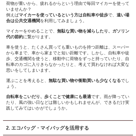
荷物が重いから、疲れるからという理由で毎回マイカーを使って
いませんか？
例えば
マイカーを使っているという方は自転車や徒歩
で、
遠い場
合は公共交通機関
を利用してみましょう。
マイカーをやめることで、
無駄な買い物を減らしたり、ガソリン
代の節約
に繋がります。
車を使うと、たくさん買っても重いものを持つ距離は、スーパー
から車まで、車から家までと短い距離です。しかし、自転車や徒
歩、交通機関を使うと、移動中に荷物をずっと持っていたり、自
転車のカゴに入りきらなかったりと、考えて買わなければ大変な
思いをしてしまいます。
運ぶことを考えると、
無駄な買い物や衝動買いも少なくなる
でし
ょう。
自転車をこいだり、歩くことで健康にも最適
です。雨が降ってい
たり、風の強い日などは難しいかもしれませんが、できるだけ実
践してみてはいかがでしょうか。
2. エコバッグ・マイバッグを活用する