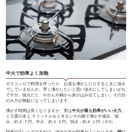
中火で効率よく加熱
ガスコンロで料理を作ったり、お湯を沸かしたりするときに強火
でしていませんか。早く沸かしたいと思い強火にしてしまいがち
ですが、強火だと、やかんや鍋から炎がはみ出てしまい、その分
の火力が無駄になってしまいます。
沸かす時間は長くなりますが、実は
中火が最も効率がいい火力
。
１５度の水１.５リットルを１８センチの鍋で沸かす場合、強
火：約３.７円、中火：約３.０円、弱火：約４.１円（※3）.
鍋底の広いものであれば、強火の方が効率がよくなります。
鍋に