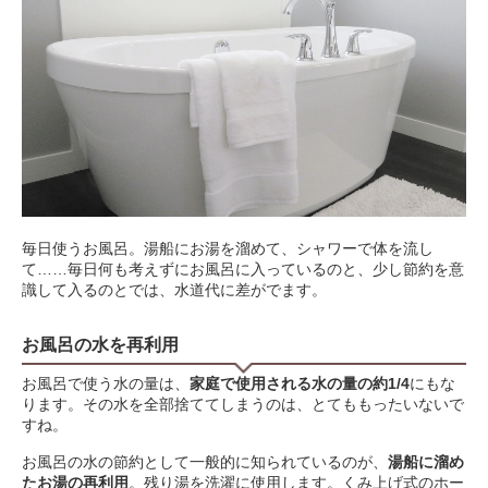
毎日使うお風呂。湯船にお湯を溜めて、シャワーで体を流し
て……毎日何も考えずにお風呂に入っているのと、少し節約を意
識して入るのとでは、水道代に差がでます。
お風呂の水を再利用
お風呂で使う水の量は、
家庭で使用される水の量の約1/4
にもな
ります。その水を全部捨ててしまうのは、とてももったいないで
すね。
お風呂の水の節約として一般的に知られているのが、
湯船に溜め
たお湯の再利用
。残り湯を洗濯に使用します。くみ上げ式のホー