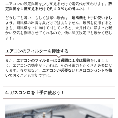
エアコンの設定温度を少し変えるだけで電気代が変わります。
設
定温度を１度変えるだけで約１０％もの省エネ
に！
どうしても暑い、もしくは寒い場合は、
扇風機を上手に使いまし
ょう
。扇風機の出番は夏だけではありません。暖房を使用すると
きも、扇風機を上に向けて回していると、天井付近に溜まった暖
かい空気を循環させてくれるので、低い温度設定でも暖かく感じ
ます。
エアコンのフィルターを掃除する
また、
エアコンのフィルターは２週間に１度は掃除
をしましょ
う。エアコンの効率が下がれば、その分電力もたくさん必要にな
ります。春や秋など、
エアコンが必要ないときはコンセントを抜
いておく
ことも大切ですね。
4. ガスコンロを上手に使おう！