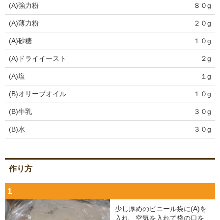
(A)強力粉
８０g
(A)薄力粉
２０g
(A)砂糖
１０g
(A)ドライイースト
２g
(A)塩
１g
(B)オリーブオイル
１０g
(B)牛乳
３０g
(B)水
３０g
作り方
1
少し厚めのビニール袋に(A)を
入れ、空気を入れて袋の口を