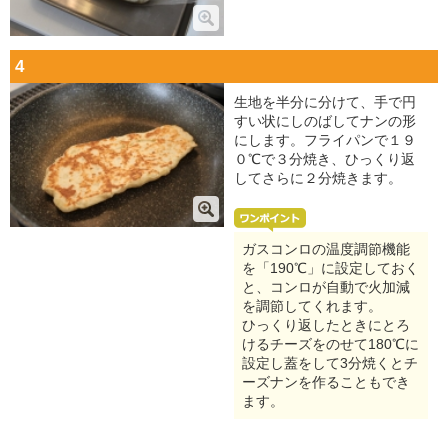
4
生地を半分に分けて、手で円
すい状にしのばしてナンの形
にします。フライパンで１９
０℃で３分焼き、ひっくり返
してさらに２分焼きます。
ガスコンロの温度調節機能
を「190℃」に設定しておく
と、コンロが自動で火加減
を調節してくれます。
ひっくり返したときにとろ
けるチーズをのせて180℃に
設定し蓋をして3分焼くとチ
ーズナンを作ることもでき
ます。