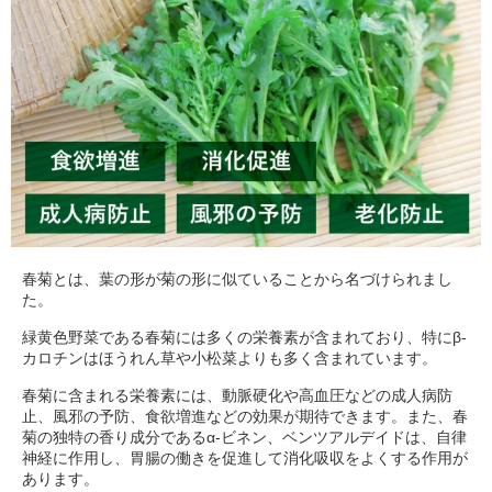
春菊とは、葉の形が菊の形に似ていることから名づけられまし
た。
緑黄色野菜である春菊には多くの栄養素が含まれており、特にβ-
カロチンはほうれん草や小松菜よりも多く含まれています。
春菊に含まれる栄養素には、動脈硬化や高血圧などの成人病防
止、風邪の予防、食欲増進などの効果が期待できます。また、春
菊の独特の香り成分であるα-ビネン、ベンツアルデイドは、自律
神経に作用し、胃腸の働きを促進して消化吸収をよくする作用が
あります。