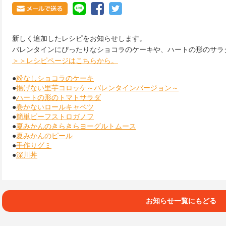
新しく追加したレシピをお知らせします。
バレンタインにぴったりなショコラのケーキや、ハートの形のサラ
＞＞レシピページはこちらから。
●
粉なしショコラのケーキ
●
揚げない里芋コロッケ～バレンタインバージョン～
●
ハートの形のトマトサラダ
●
巻かないロールキャベツ
●
簡単ビーフストロガノフ
●
夏みかんのきらきらヨーグルトムース
●
夏みかんのピール
●
手作りグミ
●
深川丼
お知らせ一覧にもどる