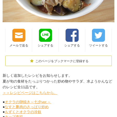
メールで送る
シェアする
シェアする
ツイートする
このページをブックマークに登録する
新しく追加したレシピをお知らせします。
夏が旬の食材をたっぷりつかった炒め物やサラダ、水ようかんなど
のレシピ全11品です。
＞＞レシピページはこちらから。
●
オクラの卵焼き～七夕ver.～
●
なすと豚肉のさっぱり炒め
●
もずくとオクラの冷奴
●
カップ寿司