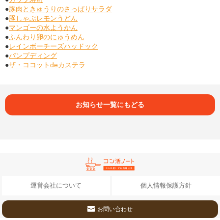
●
豚肉ときゅうりのさっぱりサラダ
●
豚しゃぶレモンうどん
●
マンゴーの水ようかん
●
ふんわり卵のにゅうめん
●
レインボーチーズハッドック
●
パンプディング
●
ザ・ココットdeカステラ
お知らせ一覧にもどる
運営会社について
個人情報保護方針
お問い合わせ