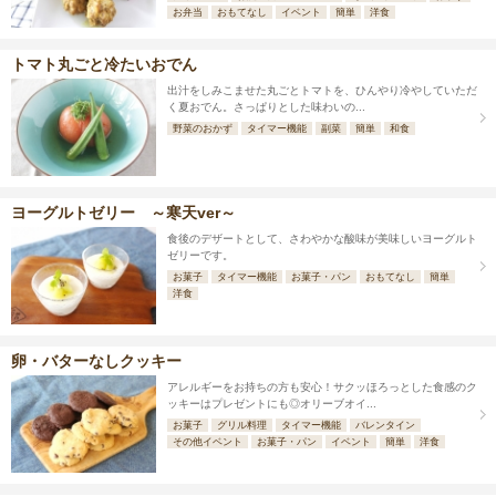
お弁当
おもてなし
イベント
簡単
洋食
トマト丸ごと冷たいおでん
出汁をしみこませた丸ごとトマトを、ひんやり冷やしていただ
く夏おでん。さっぱりとした味わいの...
野菜のおかず
タイマー機能
副菜
簡単
和食
ヨーグルトゼリー ～寒天ver～
食後のデザートとして、さわやかな酸味が美味しいヨーグルト
ゼリーです。
お菓子
タイマー機能
お菓子・パン
おもてなし
簡単
洋食
卵・バターなしクッキー
アレルギーをお持ちの方も安心！サクッほろっとした食感のク
ッキーはプレゼントにも◎オリーブオイ...
お菓子
グリル料理
タイマー機能
バレンタイン
その他イベント
お菓子・パン
イベント
簡単
洋食