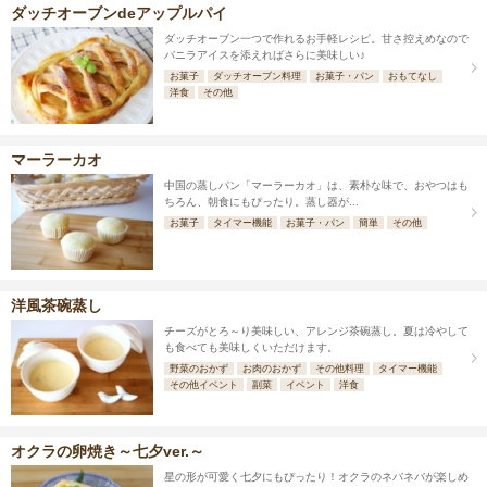
ダッチオーブンdeアップルパイ
ダッチオーブン一つで作れるお手軽レシピ。甘さ控えめなので
バニラアイスを添えればさらに美味しい♪
お菓子
ダッチオーブン料理
お菓子・パン
おもてなし
洋食
その他
マーラーカオ
中国の蒸しパン「マーラーカオ」は、素朴な味で、おやつはも
ちろん、朝食にもぴったり。蒸し器が...
お菓子
タイマー機能
お菓子・パン
簡単
その他
洋風茶碗蒸し
チーズがとろ～り美味しい、アレンジ茶碗蒸し。夏は冷やして
も食べても美味しくいただけます。
野菜のおかず
お肉のおかず
その他料理
タイマー機能
その他イベント
副菜
イベント
洋食
オクラの卵焼き～七夕ver.～
星の形が可愛く七夕にもぴったり！オクラのネバネバが楽しめ