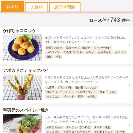
新着順
人気順
調理時間順
743
41～50件 /
件中
かぼちゃコロッケ
かぼちゃを使ったアレンジコロッケ。サクサクの衣の中には、
優しい甘さのかぼちゃがたっぷり！モ...
野菜のおかず
温度キープ・揚げ物
タイマー機能
ハロウィン
その他イベント
おかず
おもてなし
イベント
簡単
洋食
アボカドスティックパイ
レモン汁を加えてさっぱりと仕上げたアボカドクリームチーズ
を、パイ生地で巻いたスティックパイ...
お菓子
グリル料理
酒の肴・おつまみ
お誕生日・パーティー
その他イベント
お菓子・パン
おもてなし
イベント
簡単
その他
手羽元のスパイシー焼き
カレー味が食欲をそそるスパイシーなチキン料理。おつまみは
もちろん、パーティーにもおすすめ♪カ...
お肉のおかず
ダッチオーブン料理
タイマー機能
クリスマス
お誕生日・パーティー
その他イベント
おかず