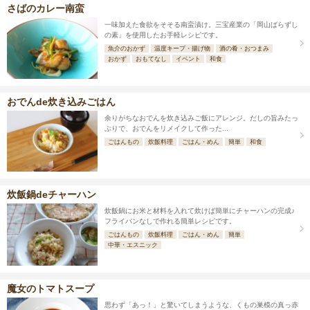
さばのカレー南蛮
一味加えた食欲をそそる南蛮漬け。三宝産業の「岡山ばらずし
の素」を使用したお手軽レシピです。
魚介のおかず
温度キープ・揚げ物
酒の肴・おつまみ
おかず
おもてなし
イベント
和食
おでんde炊き込みごはん
余りがちなおでんを炊き込みご飯にアレンジ。だしの旨みたっ
ぷりで、おでんをリメイクして作った...
ごはんもの
炊飯料理
ごはん・めん
簡単
和食
炊飯鍋deチャーハン
炊飯鍋にお米と材料を入れて炊けば簡単にチャーハンの完成♪
フライパンなしで作れる簡単レシピです。
ごはんもの
炊飯料理
ごはん・めん
簡単
中華・エスニック
魔女のトマトスープ
思わず「あっ！」と驚いてしまうような、くもの巣模の真っ赤