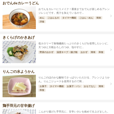
おでんdeカレーうどん
おでんをカレーにリメイク！最後までおでんが楽しめるアレン
ジレシピです。煮汁を加えているので...
めん
ごはんもの
タイマー機能
ごはん・めん
簡単
洋食
きくらげのかきあげ
低カロリーで食物繊維たっぷりのきくらげを使用したレシピ。
天つゆと大根おろしのつゆ、塩やすだ...
野菜のおかず
温度キープ・揚げ物
おかず
簡単
和食
りんごの水ようかん
りんごのほのかな酸味でさっぱりいただける、アレンジようか
ん。りんごジュースを使用するので簡...
お菓子
タイマー機能
お菓子・パン
おもてなし
簡単
和食
鶏手羽元の甘辛揚げ
こんがり揚げた手羽元に、甘辛いタレを絡めて仕上げました。