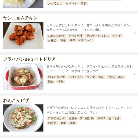
おもてなし
イベント
洋食
ヤンニョムチキン
カリっと香ばしいチキンに、甘辛いタレを絡めた韓国チキン。
食欲をそそる味つけは、ごはんとの相...
お肉のおかず
グリル料理
酒の肴・おつまみ
おかず
お弁当
簡単
中華・エスニック
フライパンdeミートドリア
濃厚な味わいがやみつきに！フライパンひとつでお簡単に作れ
るミートドリア。お手軽にできるので...
お肉のおかず
ごはんもの
タイマー機能
ごはん・めん
簡単
洋食
れんこんピザ
ピザ生地の代わりにレンコンを使うのでとてもヘルシー。シャ
キシャキとした食感が楽しめ、スナッ...
野菜のおかず
温度キープ・揚げ物
酒の肴・おつまみ
おかず
簡単
洋食