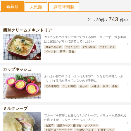
新着順
人気順
調理時間順
743
21～30件 /
件中
簡単クリームチキンドリア
ガスコンロのグリルで焼いてつくる簡単ドリアです。焼き加減
はご家庭のグリルで調節してください...
野菜のおかず
ごはんもの
グリル料理
ごはん・めん
イベント
簡単
洋食
カップキッシュ
ふわふわ卵の中には、ほうれん草やコーンなどの具材たっぷ
り。パイ生地を使っていないので手軽に...
その他料理
グリル料理
おかず
お弁当
簡単
洋食
ミルクレープ
フルーツを何層にも重ねたミルクレープ。ボリューム満点の見
た目ですが、フルーツがたっぷり入っ...
お菓子
温度キープ・揚げ物
クリスマス
お誕生日・パーティー
その他イベント
お菓子・パン