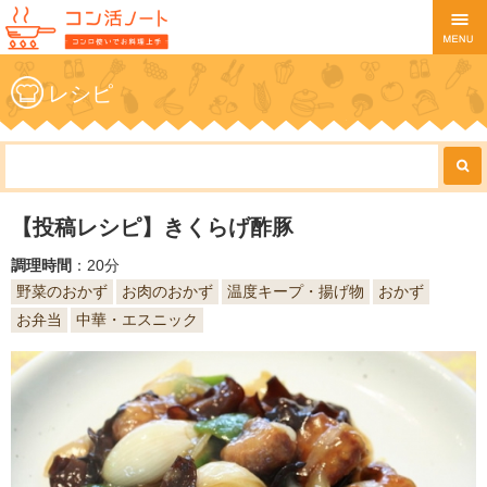
レシピ
【投稿レシピ】きくらげ酢豚
調理時間
：20分
野菜のおかず
お肉のおかず
温度キープ・揚げ物
おかず
お弁当
中華・エスニック