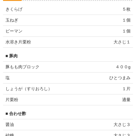
きくらげ
５枚
玉ねぎ
１個
ピーマン
１個
水溶き片栗粉
大さじ１
■ 豚肉
豚もも肉ブロック
４００g
塩
ひとつまみ
しょうが（すりおろし）
１片
片栗粉
適量
■ 合わせ酢
醤油
大さじ３
砂糖
大さじ３