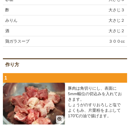
酢
大さじ３
みりん
大さじ２
酒
大さじ２
鶏ガラスープ
３００cc
作り方
1
豚肉は角切りにし、表面に
5mm幅位の切込みを入れてお
きます。
しょうがのすりおろしと塩で
よくもみ、片栗粉をまぶして
170℃の油で揚げます。