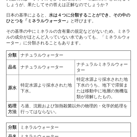
しょうが、果たしてその答えは正解なのでしょうか？
日本の基準によると、
水は４つに分類することができ、その中の
ひとつを「ミネラルウォーター」
と呼びます。
その基準の中にミネラルの含有量の規定などがないため、ミネラ
ルの成分がほとんど入っていない水であっても、「ミネラルウォ
ーター」に分類されることもあります。
分類
ナチュラルウォーター
ナチュラルミネラルウォー
品名
ナチュラルウォーター
ター
特定水源より採水された地
特定水源より採水された地
下水のうち、地下で滞留ま
原水
下水。
たは移動中に地層の無機塩
類が溶解したもの。
処理
ろ過、沈殿および加熱殺菌以外の物理的・化学的処理を
方法
行ってはならない。
分類
ミネラルウォーター
品名
ミネラルウォーター