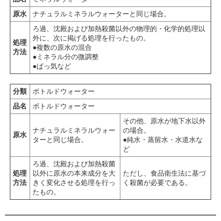
原水
ナチュラルミネラルウォーターと同じ場合。
ろ過、沈殿および加熱殺菌以外の物理的・化学的処理以
外に、次に掲げる処理を行ったもの。
処理
●複数の原水の混合
方法
●ミネラル分の微調整
●ばっ気など
分類
ボトルドウォーター
品名
ボトルドウォーター
その他、原水が地下水以外
ナチュラルミネラルウォー
の場合。
原水
ターと同じ場合。
●純水・蒸留水・水道水な
ど
ろ過、沈殿および加熱殺菌
処理
以外に原水の本来成分を大
ただし、食品衛生法に基づ
方法
きく変化させる処理を行っ
く殺菌が必要である。
たもの。