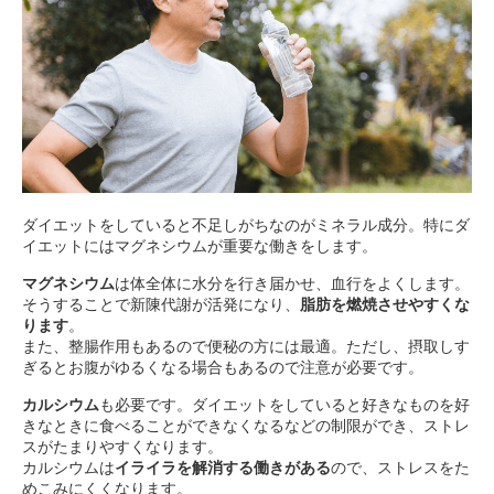
ダイエットをしていると不足しがちなのがミネラル成分。特にダ
イエットにはマグネシウムが重要な働きをします。
マグネシウム
は体全体に水分を行き届かせ、血行をよくします。
そうすることで新陳代謝が活発になり、
脂肪を燃焼させやすくな
ります
。
また、整腸作用もあるので便秘の方には最適。ただし、摂取しす
ぎるとお腹がゆるくなる場合もあるので注意が必要です。
カルシウム
も必要です。ダイエットをしていると好きなものを好
きなときに食べることができなくなるなどの制限ができ、ストレ
スがたまりやすくなります。
カルシウムは
イライラを解消する働きがある
ので、ストレスをた
めこみにくくなります。