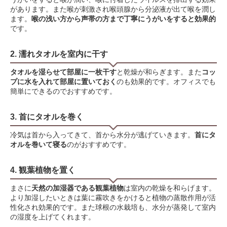
があります。また喉が刺激され喉頭腺から分泌液が出て喉を潤し
ます。
喉の浅い方から声帯の方まで丁寧にうがいをすると効果的
です。
2. 濡れタオルを室内に干す
タオルを湿らせて部屋に一枚干す
と乾燥が和らぎます。また
コッ
プに水を入れて部屋に置いておく
のも効果的です。オフィスでも
簡単にできるのでおすすめです。
3. 首にタオルを巻く
冷気は首から入ってきて、首から水分が逃げていきます。
首にタ
オルを巻いて寝る
のがおすすめです。
4. 観葉植物を置く
まさに
天然の加湿器である観葉植物
は室内の乾燥を和らげます。
より加湿したいときは葉に霧吹きをかけると植物の蒸散作用が活
性化され効果的です。また球根の水栽培も、水分が蒸発して室内
の湿度を上げてくれます。