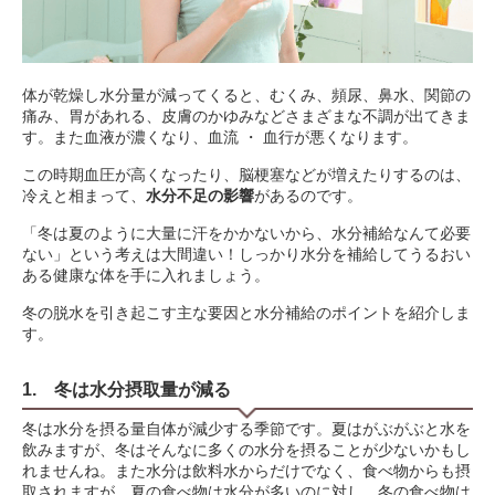
体が乾燥し水分量が減ってくると、むくみ、頻尿、鼻水、関節の
痛み、胃があれる、皮膚のかゆみなどさまざまな不調が出てきま
す。また血液が濃くなり、血流 ・ 血行が悪くなります。
この時期血圧が高くなったり、脳梗塞などが増えたりするのは、
冷えと相まって、
水分不足の影響
があるのです。
「冬は夏のように大量に汗をかかないから、水分補給なんて必要
ない」という考えは大間違い！しっかり水分を補給してうるおい
ある健康な体を手に入れましょう。
冬の脱水を引き起こす主な要因と水分補給のポイントを紹介しま
す。
1. 冬は水分摂取量が減る
冬は水分を摂る量自体が減少する季節です。夏はがぶがぶと水を
飲みますが、冬はそんなに多くの水分を摂ることが少ないかもし
れませんね。また水分は飲料水からだけでなく、食べ物からも摂
取されますが、夏の食べ物は水分が多いのに対し、冬の食べ物は