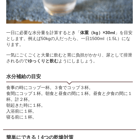
一日に必要な水分量を計算するとき「
体重（kg）×30ml
」を目安
とします。例えば50kgの人だったら、一日1500ml（1.5L）にな
ります。
一気にごくごくと大量に飲むと胃に負担がかかり、尿として排泄
されるので
ゆっくりと飲む
ようにしましょう。
水分補給の目安
食事の時にコップ一杯。３食でコップ３杯。
食間にコップ１杯。朝食と昼食の間に１杯。昼食と夕食の間に１
杯。計２杯。
朝起きた時に１杯。
入浴前に１杯。
寝る前に１杯。
簡単にできる！4つの乾燥対策