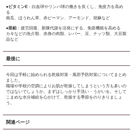
●
ビタミンE
：白血球やリンパ球の働きを良くし、免疫力を高め
る
南瓜、ほうれん草、赤ピーマン、アーモンド、胡麻など
●
亜鉛
：疲労回復、新陳代謝を活発にする、免疫機能を高める
カキなどの魚介類、赤身の肉類、レバー、豆、ナッツ類、大豆製
品など
最後に
今回は手軽に始められる乾燥対策・風邪予防対策についてまとめ
ました。
職場や学校の空調によりお肌が乾燥してしまうという方も多いの
ではないでしょうか。まずはしっかり手洗い・うがいを。そして
こまめな水分補給を心がけて、乾燥する季節をのりきりましょ
う。
関連ページ