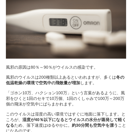
風邪の原因は80％～90％がウイルスの感染です。
風邪のウイルスは200種類以上あるといわれますが、多くは
冬の
低温乾燥の環境で空気中の飛散量が増加
します。
「ゴホン10万、ハクション100万」という言葉があるように、風
邪をひくと1回のセキで10万個、1回のくしゃみで100万～200万
個の飛沫が空気中にばらまかれます。
このウイルスは湿度の高い環境ではすぐに地面に落下します。と
ころが、
湿度が40％以下になるとウイルスの水分が蒸発して軽く
なる
ため、落下速度はゆるやかに。
約30分間も空気中を漂う
こと
になるのです。