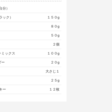
台分）
ラック）
１５０g
８０g
５０g
２個
キミックス
１００g
ダー
２０g
大さじ１
２５g
キー
１２枚