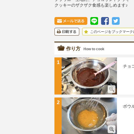
クッキーのザクザク食感も楽しめます♪
このページをブックマーク
作り方
How to cook
1
チョ
2
ボウ