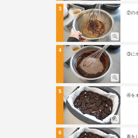
3
②の
4
③に
5
④を
6
蓋を