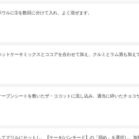
ボウルに➀を数回に分けて入れ、よく混ぜます。
ホットケーキミックスとココアを合わせて加え、クルミとラム酒も加え
オーブンシートを敷いたザ・ココットに流し込み、適当に砕いたチョコ
してグリルにセットし、【ケーキ/パンモード】の「弱め」を選択し、加熱