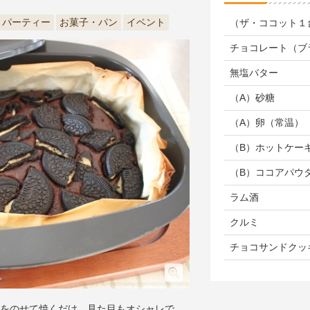
・パーティー
お菓子・パン
イベント
（ザ・ココット１
チョコレート（ブ
無塩バター
（A）砂糖
（A）卵（常温）
（B）ホットケー
（B）ココアパウ
ラム酒
クルミ
チョコサンドクッ
をのせて焼くだけ。見た目もオシャレで、