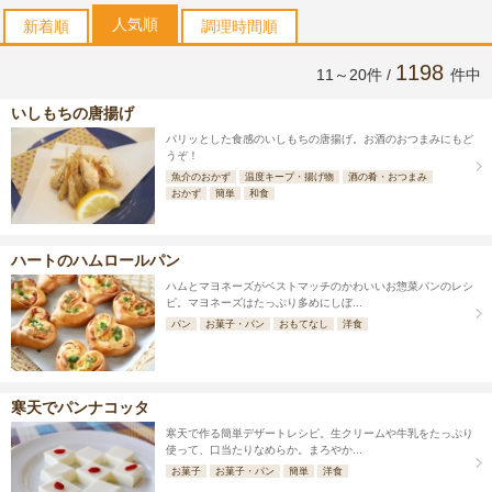
人気順
新着順
調理時間順
1198
11～20件 /
件中
いしもちの唐揚げ
パリッとした食感のいしもちの唐揚げ。お酒のおつまみにもど
うぞ！
魚介のおかず
温度キープ・揚げ物
酒の肴・おつまみ
おかず
簡単
和食
ハートのハムロールパン
ハムとマヨネーズがベストマッチのかわいいお惣菜パンのレシ
ピ。マヨネーズはたっぷり多めにしぼ...
パン
お菓子・パン
おもてなし
洋食
寒天でパンナコッタ
寒天で作る簡単デザートレシピ。生クリームや牛乳をたっぷり
使って、口当たりなめらか。まろやか...
お菓子
お菓子・パン
簡単
洋食