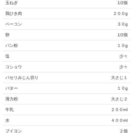
玉ねぎ
1/2個
鶏ひき肉
２００g
ベーコン
３０g
卵
1/2個
パン粉
１０g
塩
少々
コショウ
少々
パセリみじん切り
大さじ１
バター
１０g
薄力粉
大さじ２
牛乳
２００ml
水
４００ml
ブイヨン
２個