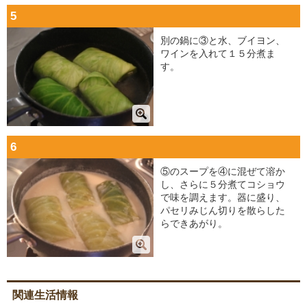
5
別の鍋に③と水、ブイヨン、
ワインを入れて１５分煮ま
す。
6
⑤のスープを④に混ぜて溶か
し、さらに５分煮てコショウ
で味を調えます。器に盛り、
パセリみじん切りを散らした
らできあがり。
関連生活情報