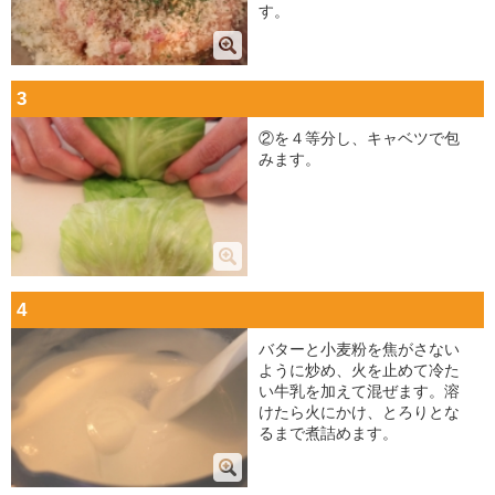
す。
3
②を４等分し、キャベツで包
みます。
4
バターと小麦粉を焦がさない
ように炒め、火を止めて冷た
い牛乳を加えて混ぜます。溶
けたら火にかけ、とろりとな
るまで煮詰めます。