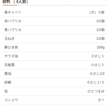
材料 （ 4人前）
春キャベツ
（大）３枚
赤パプリカ
1/2個
黄パプリカ
1/2個
玉ねぎ
1/2個
豚ひき肉
100g
サラダ油
小さじ１
豆板醤
小さじ１
醤油
小さじ1/2
砂糖
小さじ１/２
塩
ひとつまみ
コショウ
少々