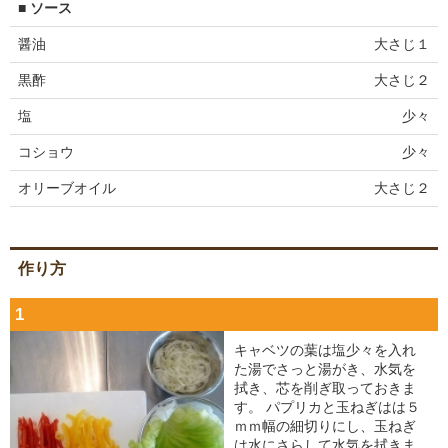
■ ソース
醤油
大さじ１
黒酢
大さじ２
塩
少々
コショウ
少々
オリーブオイル
大さじ２
作り方
1
キャベツの葉は塩少々を入れ
た湯でさっと湯がき、水気を
拭き、芯を削ぎ取っておきま
す。 パプリカと玉ねぎはは５
ｍｍ幅の細切りにし、玉ねぎ
は水にさらして水気を拭きま