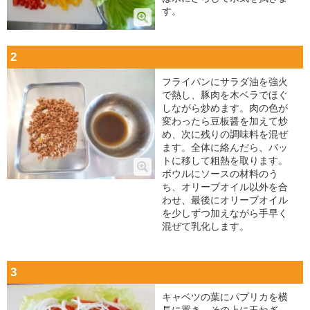
す。
2
フライパンにサラダ油を強火
で熱し、豚肉を木ベラでほぐ
しながら炒めます。肉の色が
変わったら豆板醤を加えて炒
め、次に残りの調味料を混ぜ
ます。全体に絡んだら、バッ
トに移して粗熱を取ります。
ボウルにソースの材料のう
ち、オリーブオイル以外を合
わせ、最後にオリーブオイル
を少しずつ加えながら手早く
混ぜて乳化します。
3
キャベツの葉にパプリカを横
長に置き、その上に玉ねぎ、