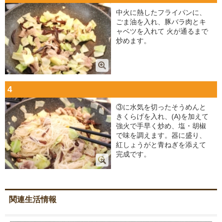
中火に熱したフライパンに、
ごま油を入れ、豚バラ肉とキ
ャベツを入れて 火が通るまで
炒めます。
4
③に水気を切ったそうめんと
きくらげを入れ、(A)を加えて
強火で手早く炒め、塩・胡椒
で味を調えます。器に盛り、
紅しょうがと青ねぎを添えて
完成です。
関連生活情報