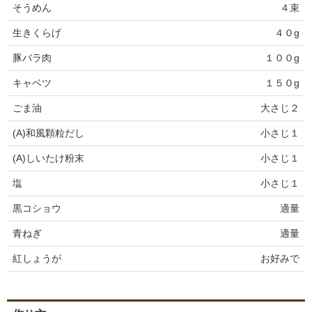
そうめん
４束
生きくらげ
４０g
豚バラ肉
１００g
キャベツ
１５０g
ごま油
大さじ２
(A)和風顆粒だし
小さじ１
(A)しいたけ粉末
小さじ１
塩
小さじ１
黒コショウ
適量
青ねぎ
適量
紅しょうが
お好みで