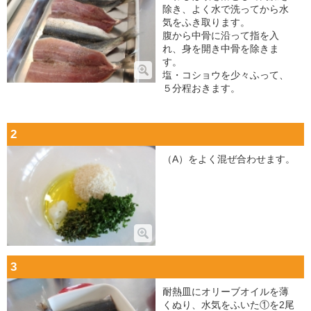
除き、よく水で洗ってから水
気をふき取ります。
腹から中骨に沿って指を入
れ、身を開き中骨を除きま
す。
塩・コショウを少々ふって、
５分程おきます。
2
（A）をよく混ぜ合わせます。
3
耐熱皿にオリーブオイルを薄
くぬり、水気をふいた①を2尾