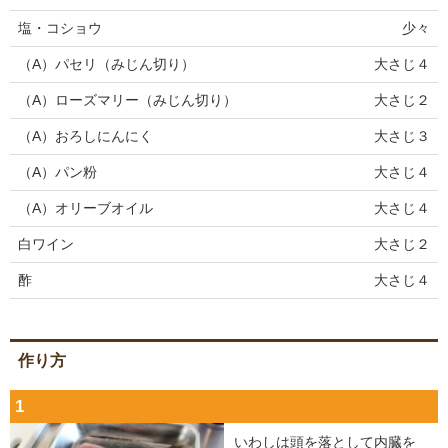
塩・コショウ
少々
（A）パセリ（みじん切り）
大さじ４
（A）ローズマリー（みじん切り）
大さじ２
（A）おろしにんにく
大さじ３
（A）パン粉
大さじ４
（A）オリーブオイル
大さじ４
白ワイン
大さじ２
酢
大さじ４
作り方
1
いわしは頭を落として内臓を