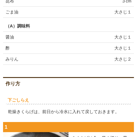
昆布
３cm
ごま油
大さじ１
（A）調味料
醤油
大さじ１
酢
大さじ１
みりん
大さじ２
作り方
下ごしらえ
乾燥きくらげは、前日から冷水に入れて戻しておきます。
1