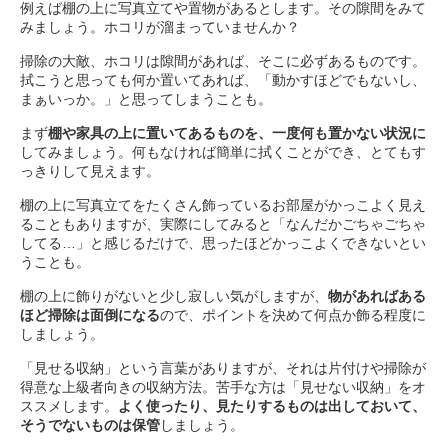
例えば棚の上に写真立てや置物があるとします。その隙間をみて
みましょう。ホコリが溜まっていませんか？
掃除の大敵、ホコリは隙間があれば、そこに必ずあるものです。
拭こうと思っても何か置いてあれば、「動かすほどでもないし、
まぁいっか。」と思ってしまうことも。
まず
棚や家具の上に置いてあるものを、一度何も置かない状況に
してみましょう。何もなければ簡単に拭くことができ、とてもす
っきりして見えます。
棚の上に写真立てをたくさん飾っているお部屋がかっこよく見え
ることもありますが、実際にしてみると「なんだかごちゃごちゃ
してる…」と感じるだけで、思ったほどかっこよくできないとい
うことも。
棚の上に飾りがないと少し寂しい気がしますが、
物があればある
ほど掃除は面倒になる
ので、ポイントを決めて何点か飾る程度に
しましょう。
「見せる収納」という言葉がありますが、それは片付けや掃除が
得意な上級者向きの収納方法。苦手な方は「見せない収納」をオ
ススメします。
よく使ったり、見たりするものは出しておいて、
そうでないものは保管
しましょう。