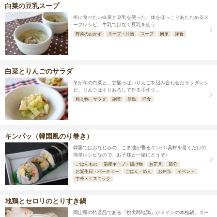
白菜の豆乳スープ
冬に食べたい白菜と豆乳を使った、体をほっこりあたためるス
ープレシピ。牛乳ではなく豆乳を使う...
野菜のおかず
スープ・汁物
スープ
簡単
洋食
白菜とりんごのサラダ
冬が旬の白菜と、甘酸っぱいりんごを組み合わせたサラダレシ
ピ。りんごはすりおろして作る手作り...
和え物・サラダ
副菜
簡単
洋食
キンパッ（韓国風のり巻き）
韓国ではおなじみの、ごま油が香るキンパ♪具材を巻くだけの
簡単レシピなので、お子様と一緒にどうぞ♪
ごはんもの
温度キープ・揚げ物
お正月
節分
お誕生日・パーティー
ごはん・めん
お弁当
イベント
中華・エスニック
地鶏とセロリのとりすき鍋
岡山県の特産品である「桃太郎地鶏」がメインの本格鍋。スー