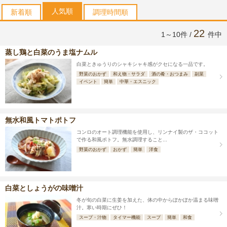
人気順
新着順
調理時間順
22
1～10件 /
件中
蒸し鶏と白菜のうま塩ナムル
白菜ときゅうりのシャキシャキ感がクセになる一品です。
野菜のおかず
和え物・サラダ
酒の肴・おつまみ
副菜
イベント
簡単
中華・エスニック
無水和風トマトポトフ
コンロのオート調理機能を使用し、リンナイ製のザ・ココット
で作る和風ポトフ。無水調理すること...
野菜のおかず
おかず
簡単
洋食
白菜としょうがの味噌汁
冬が旬の白菜に生姜を加えた、体の中からぽかぽか温まる味噌
汁。寒い時期にぜひ！
スープ・汁物
タイマー機能
スープ
簡単
和食